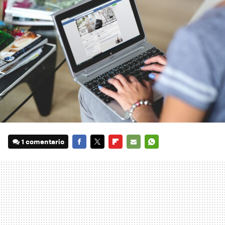
1 comentario
FACEBOOK
TWITTER
FLIPBOARD
E-
WHATSAPP
MAIL