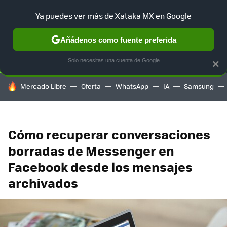
Ya puedes ver más de Xataka MX en Google
SELECCIÓN
GAMING
HOME
AUTO
TERRITORIO SAM
Añádenos como fuente preferida
Solo necesitas una cuenta de Google
×
HOY SE HABLA DE
Mercado Libre
Oferta
WhatsApp
IA
Samsung
Cómo recuperar conversaciones
borradas de Messenger en
Facebook desde los mensajes
archivados