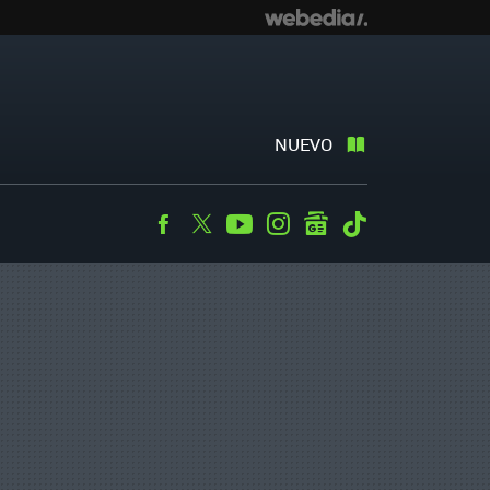
NUEVO
Facebook
Twitter
Youtube
Instagram
googlenews
Tiktok