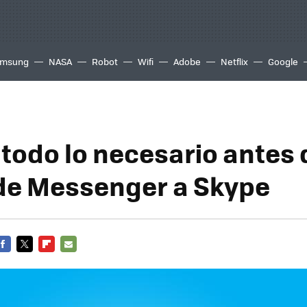
msung
NASA
Robot
Wifi
Adobe
Netflix
Google
todo lo necesario antes 
de Messenger a Skype
FACEBOOK
TWITTER
FLIPBOARD
E-
MAIL