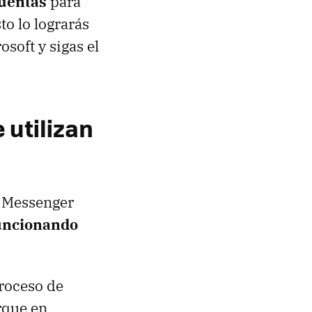
uentas
para
to lo lograrás
soft y sigas el
 utilizan
e Messenger
uncionando
proceso de
rque en