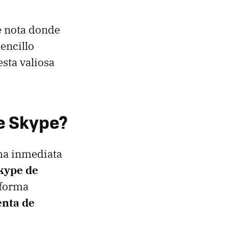
e nota donde
encillo
sta valiosa
de Skype?
rma inmediata
Skype de
 forma
enta de