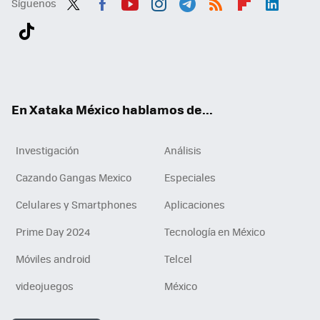
Síguenos
Twit
Fac
You
Inst
Tele
RSS
Flip
Link
ter
ebo
tub
agr
gra
boa
edI
Tikt
ok
e
am
m
rd
n
ok
En Xataka México hablamos de...
Investigación
Análisis
Cazando Gangas Mexico
Especiales
Celulares y Smartphones
Aplicaciones
Prime Day 2024
Tecnología en México
Móviles android
Telcel
videojuegos
México