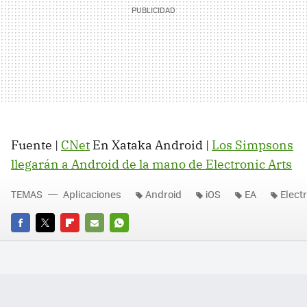
Fuente |
CNet
En Xataka Android |
Los Simpsons
llegarán a Android de la mano de Electronic Arts
TEMAS
Aplicaciones
Android
iOS
EA
Elect
FACEBOOK
TWITTER
FLIPBOARD
E-
WHATSAPP
MAIL