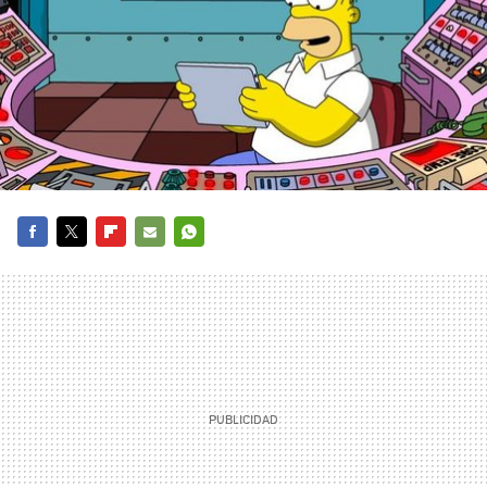
FACEBOOK
TWITTER
FLIPBOARD
E-
WHATSAPP
MAIL