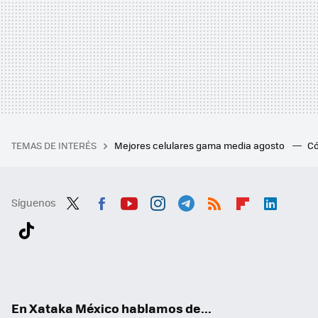
TEMAS DE INTERÉS
Mejores celulares gama media agosto
Có
Síguenos
Twit
Fac
You
Inst
Tele
RSS
Flip
Link
ter
ebo
tub
agr
gra
boa
edI
Tikt
ok
e
am
m
rd
n
ok
En Xataka México hablamos de...