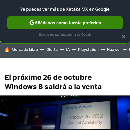
Ya puedes ver más de Xataka MX en Google
SELECCIÓN
GAMING
HOME
AUTO
TERRITORIO SAM
Añádenos como fuente preferida
Solo necesitas una cuenta de Google
×
HOY SE HABLA DE
Mercado Libre
Oferta
IA
Playstation
Huawei
El próximo 26 de octubre
Windows 8 saldrá a la venta