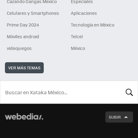
Cazando Gangas Mexico
Especiales
Celulares y Smartphones
Aplicaciones
Prime Day 2024
Tecnología en México
Móviles android
Telcel
videojuegos
México
VER MÁS TEMAS
BUSCA
SUBIR