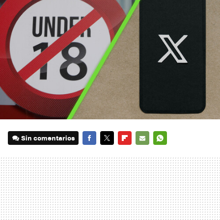
Sin comentarios
FACEBOOK
TWITTER
FLIPBOARD
E-
WHATSAPP
MAIL