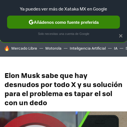
Ya puedes ver más de Xataka MX en Google
SELECCIÓN
GAMING
HOME
AUTO
TERRITORIO SAM
Añádenos como fuente preferida
Solo necesitas una cuenta de Google
×
HOY SE HABLA DE
Mercado Libre
Motorola
Inteligencia Artificial
IA
Elon Musk sabe que hay
desnudos por todo X y su solución
para el problema es tapar el sol
con un dedo