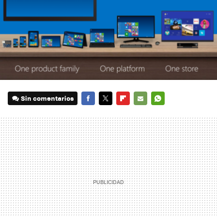
Sin comentarios
FACEBOOK
TWITTER
FLIPBOARD
E-
WHATSAPP
MAIL