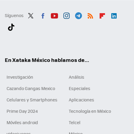
Síguenos
Twit
Fac
You
Inst
Tele
RSS
Flip
Link
ter
ebo
tub
agr
gra
boa
edI
Tikt
ok
e
am
m
rd
n
ok
En Xataka México hablamos de...
Investigación
Análisis
Cazando Gangas Mexico
Especiales
Celulares y Smartphones
Aplicaciones
Prime Day 2024
Tecnología en México
Móviles android
Telcel
videojuegos
México