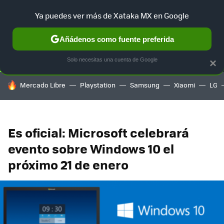
Ya puedes ver más de Xataka MX en Google
SELECCIÓN
GAMING
HOME
AUTO
TERRITORIO SAM
Añádenos como fuente preferida
Solo necesitas una cuenta de Google
×
HOY SE HABLA DE
Mercado Libre
Playstation
Samsung
Xiaomi
LG
Es oficial: Microsoft celebrará
evento sobre Windows 10 el
próximo 21 de enero