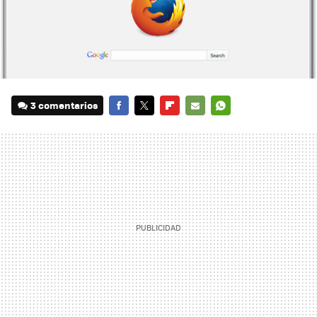
3 comentarios
FACEBOOK
TWITTER
FLIPBOARD
E-
WHATSAPP
MAIL