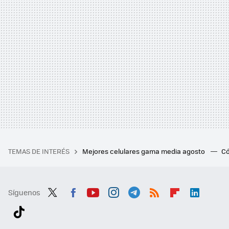
TEMAS DE INTERÉS
Mejores celulares gama media agosto
Có
Síguenos
Twit
Fac
You
Inst
Tele
RSS
Flip
Link
ter
ebo
tub
agr
gra
boa
edI
Tikt