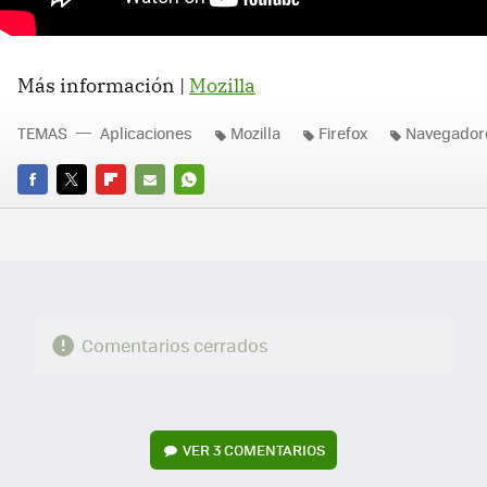
Más información |
Mozilla
TEMAS
Aplicaciones
Mozilla
Firefox
Navegador
FACEBOOK
TWITTER
FLIPBOARD
E-
WHATSAPP
MAIL
Comentarios cerrados
VER
3 COMENTARIOS