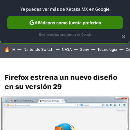
Ya puedes ver más de Xataka MX en Google
SELECCIÓN
GAMING
HOME
AUTO
TERRITORIO SAM
Añádenos como fuente preferida
Solo necesitas una cuenta de Google
×
HOY SE HABLA DE
IA
Nintendo Switch
NASA
Sony
Tecnología
Ci
Firefox estrena un nuevo diseño
en su versión 29