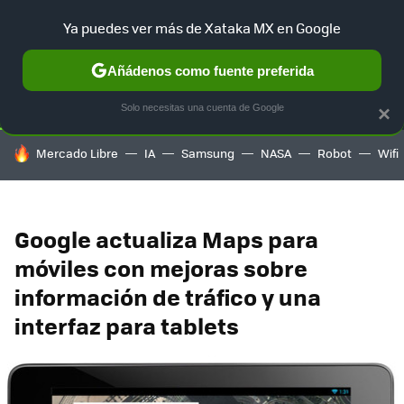
Ya puedes ver más de Xataka MX en Google
SELECCIÓN
GAMING
HOME
AUTO
TERRITORIO SAM
Añádenos como fuente preferida
Solo necesitas una cuenta de Google
×
HOY SE HABLA DE
Mercado Libre
IA
Samsung
NASA
Robot
Wifi
Google actualiza Maps para
móviles con mejoras sobre
información de tráfico y una
interfaz para tablets