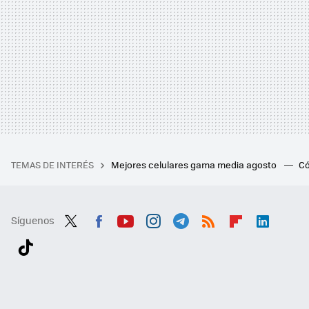
TEMAS DE INTERÉS
Mejores celulares gama media agosto
Có
Síguenos
Twit
Fac
You
Inst
Tele
RSS
Flip
Link
ter
ebo
tub
agr
gra
boa
edI
Tikt
ok
e
am
m
rd
n
ok