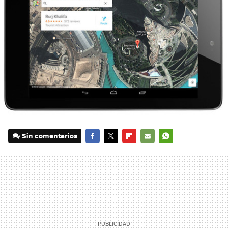
Sin comentarios
FACEBOOK
TWITTER
FLIPBOARD
E-
WHATSAPP
MAIL