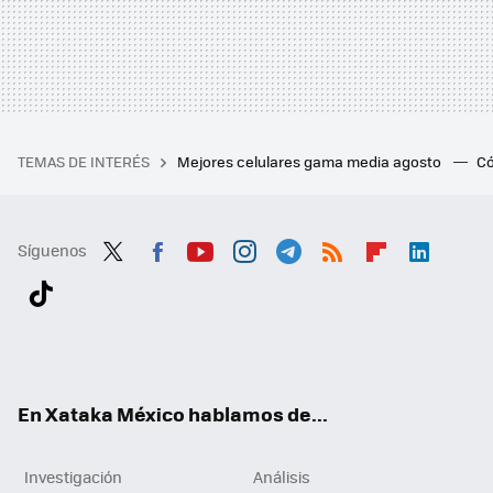
TEMAS DE INTERÉS
Mejores celulares gama media agosto
Có
Síguenos
Twit
Fac
You
Inst
Tele
RSS
Flip
Link
ter
ebo
tub
agr
gra
boa
edI
Tikt
ok
e
am
m
rd
n
ok
En Xataka México hablamos de...
Investigación
Análisis