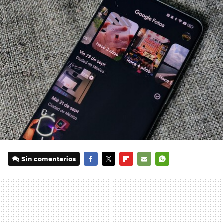
Sin comentarios
FACEBOOK
TWITTER
FLIPBOARD
E-
WHATSAPP
MAIL