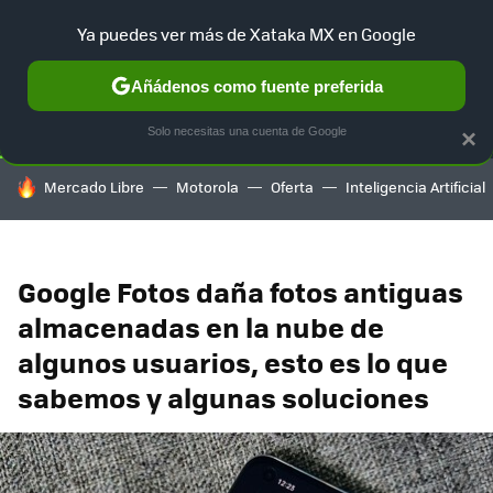
Ya puedes ver más de Xataka MX en Google
SELECCIÓN
GAMING
HOME
AUTO
TERRITORIO SAM
Añádenos como fuente preferida
Solo necesitas una cuenta de Google
×
HOY SE HABLA DE
Mercado Libre
Motorola
Oferta
Inteligencia Artificial
Google Fotos daña fotos antiguas
almacenadas en la nube de
algunos usuarios, esto es lo que
sabemos y algunas soluciones