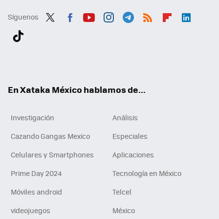
Síguenos
Twit
Fac
You
Inst
Tele
RSS
Flip
Link
ter
ebo
tub
agr
gra
boa
edI
Tikt
ok
e
am
m
rd
n
ok
En Xataka México hablamos de...
Investigación
Análisis
Cazando Gangas Mexico
Especiales
Celulares y Smartphones
Aplicaciones
Prime Day 2024
Tecnología en México
Móviles android
Telcel
videojuegos
México