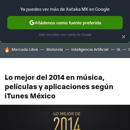
Ya puedes ver más de Xataka MX en Google
SELECCIÓN
GAMING
HOME
AUTO
TERRITORIO SAM
Añádenos como fuente preferida
Solo necesitas una cuenta de Google
×
HOY SE HABLA DE
Mercado Libre
Motorola
Inteligencia Artificial
IA
Lo mejor del 2014 en música,
películas y aplicaciones según
iTunes México