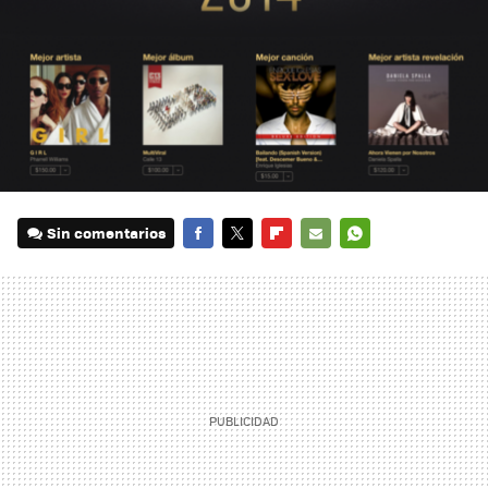
Sin comentarios
FACEBOOK
TWITTER
FLIPBOARD
E-
WHATSAPP
MAIL