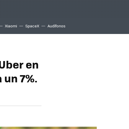
Xiaomi
SpaceX
Audífonos
 Uber en
a un 7%.