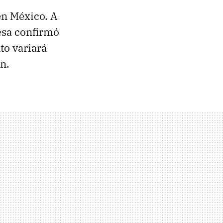
en México. A
esa confirmó
to variará
n.