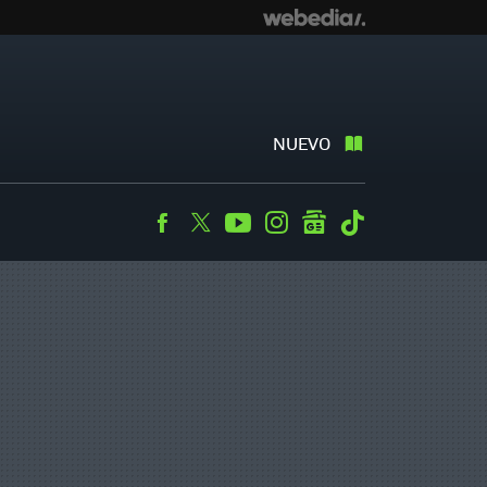
NUEVO
Facebook
Twitter
Youtube
Instagram
googlenews
Tiktok