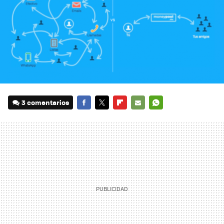
3 comentarios
FACEBOOK
TWITTER
FLIPBOARD
E-
WHATSAPP
MAIL