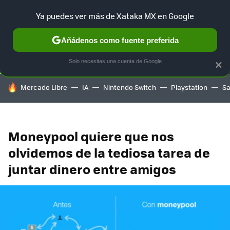
Ya puedes ver más de Xataka MX en Google
SELECCIÓN
GAMING
HOME
AUTO
TERRITORIO SAM
Añádenos como fuente preferida
Solo necesitas una cuenta de Google
×
HOY SE HABLA DE
Mercado Libre
IA
Nintendo Switch
Playstation
S
Moneypool quiere que nos
olvidemos de la tediosa tarea de
juntar dinero entre amigos