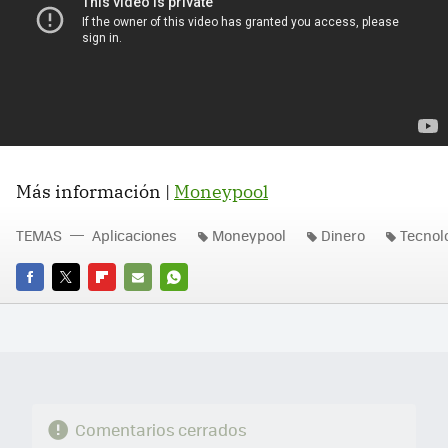
Más información |
Moneypool
TEMAS
Aplicaciones
Moneypool
Dinero
Tecnol
FACEBOOK
TWITTER
FLIPBOARD
E-
WHATSAPP
MAIL
Comentarios cerrados