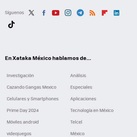
Síguenos
Twit
Fac
You
Inst
Tele
RSS
Flip
Link
ter
ebo
tub
agr
gra
boa
edI
Tikt
ok
e
am
m
rd
n
ok
En Xataka México hablamos de...
Investigación
Análisis
Cazando Gangas Mexico
Especiales
Celulares y Smartphones
Aplicaciones
Prime Day 2024
Tecnología en México
Móviles android
Telcel
videojuegos
México