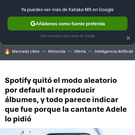
Ya puedes ver más de Xataka MX en Google
SELECCIÓN
GAMING
HOME
AUTO
TERRITORIO SAM
Añádenos como fuente preferida
Solo necesitas una cuenta de Google
×
HOY SE HABLA DE
Mercado Libre
Motorola
Oferta
Inteligencia Artificial
Spotify quitó el modo aleatorio
por default al reproducir
álbumes, y todo parece indicar
que fue porque la cantante Adele
lo pidió