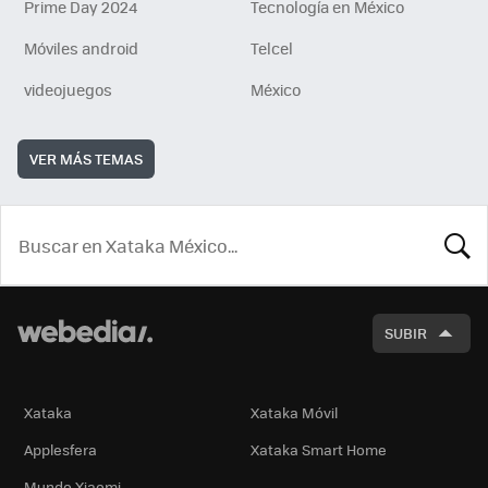
Prime Day 2024
Tecnología en México
Móviles android
Telcel
videojuegos
México
VER MÁS TEMAS
BUSCA
SUBIR
Xataka
Xataka Móvil
Applesfera
Xataka Smart Home
Mundo Xiaomi