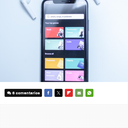
6 comentarios
FACEBOOK
TWITTER
FLIPBOARD
E-
WHATSAPP
MAIL