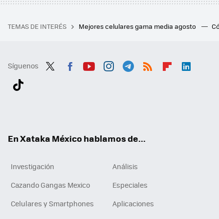
TEMAS DE INTERÉS
Mejores celulares gama media agosto
Có
Síguenos
Twit
Fac
You
Inst
Tele
RSS
Flip
Link
ter
ebo
tub
agr
gra
boa
edI
Tikt
ok
e
am
m
rd
n
ok
En Xataka México hablamos de...
Investigación
Análisis
Cazando Gangas Mexico
Especiales
Celulares y Smartphones
Aplicaciones