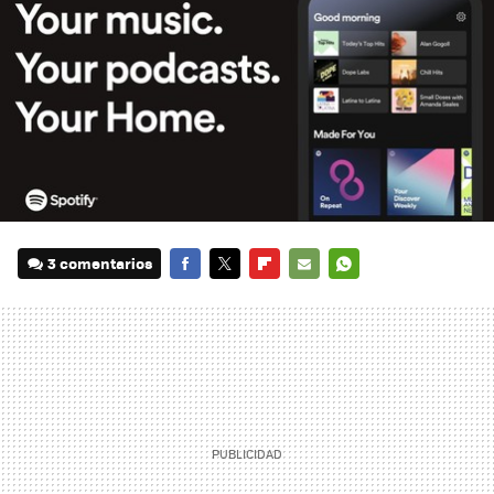
3 comentarios
FACEBOOK
TWITTER
FLIPBOARD
E-
WHATSAPP
MAIL