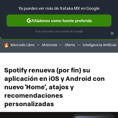
Ya puedes ver más de Xataka MX en Google
SELECCIÓN
GAMING
HOME
AUTO
TERRITORIO SAM
Añádenos como fuente preferida
Solo necesitas una cuenta de Google
×
HOY SE HABLA DE
Mercado Libre
Motorola
Oferta
Inteligencia Artificial
Spotify renueva (por fin) su
aplicación en iOS y Android con
nuevo 'Home', atajos y
recomendaciones
personalizadas