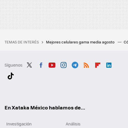
TEMAS DE INTERÉS
Mejores celulares gama media agosto
Có
Síguenos
Twit
Fac
You
Inst
Tele
RSS
Flip
Link
ter
ebo
tub
agr
gra
boa
edI
Tikt
ok
e
am
m
rd
n
ok
En Xataka México hablamos de...
Investigación
Análisis