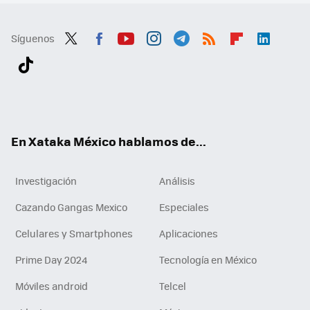
Síguenos
Twit
Fac
You
Inst
Tele
RSS
Flip
Link
ter
ebo
tub
agr
gra
boa
edI
Tikt
ok
e
am
m
rd
n
ok
En Xataka México hablamos de...
Investigación
Análisis
Cazando Gangas Mexico
Especiales
Celulares y Smartphones
Aplicaciones
Prime Day 2024
Tecnología en México
Móviles android
Telcel