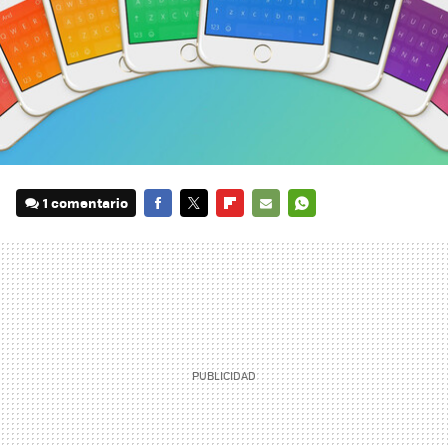
1 comentario
FACEBOOK
TWITTER
FLIPBOARD
E-
WHATSAPP
MAIL