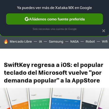
Ya puedes ver más de Xataka MX en Google
SELECCIÓN
GAMING
HOME
AUTO
TERRITORIO SAM
Añádenos como fuente preferida
Solo necesitas una cuenta de Google
×
HOY SE HABLA DE
Mercado Libre
IA
Samsung
NASA
Robot
Wifi
SwiftKey regresa a iOS: el popular
teclado del Microsoft vuelve "por
demanda popular" a la AppStore