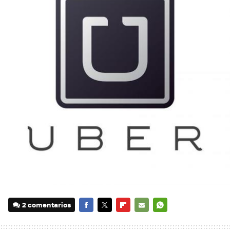
2 comentarios
FACEBOOK
TWITTER
FLIPBOARD
E-
WHATSAPP