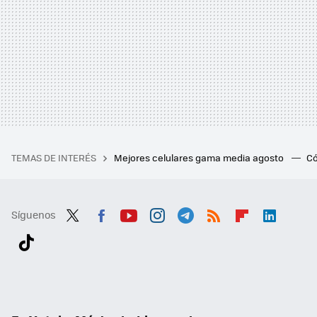
TEMAS DE INTERÉS
Mejores celulares gama media agosto
Có
Síguenos
Twit
Fac
You
Inst
Tele
RSS
Flip
Link
ter
ebo
tub
agr
gra
boa
edI
Tikt
ok
e
am
m
rd
n
ok