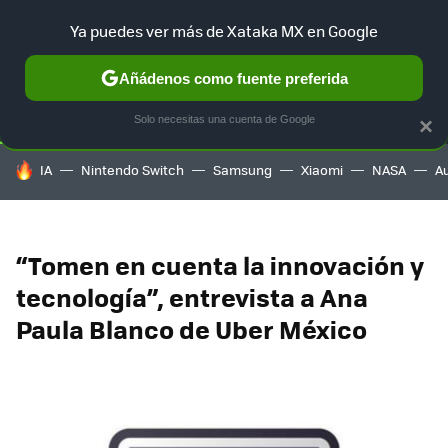
Ya puedes ver más de Xataka MX en Google
SELECCIÓN
GAMING
HOME
AUTO
TERRITORIO SAM
Añádenos como fuente preferida
Solo necesitas una cuenta de Google
×
HOY SE HABLA DE
IA
Nintendo Switch
Samsung
Xiaomi
NASA
A
“Tomen en cuenta la innovación y
tecnología”, entrevista a Ana
Paula Blanco de Uber México