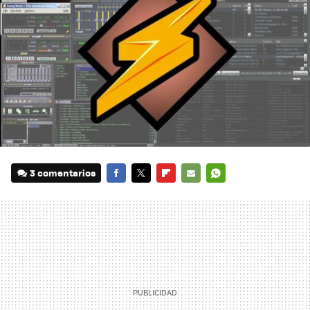
3 comentarios
FACEBOOK
TWITTER
FLIPBOARD
E-
WHATSAPP
MAIL