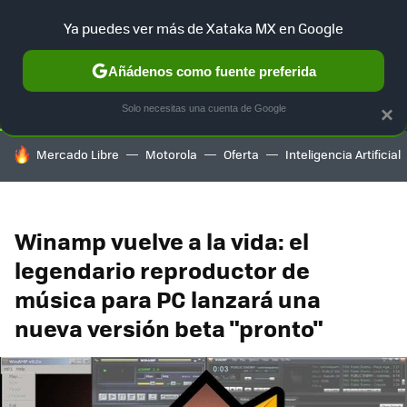
Ya puedes ver más de Xataka MX en Google
SELECCIÓN
GAMING
HOME
AUTO
TERRITORIO SAM
Añádenos como fuente preferida
Solo necesitas una cuenta de Google
×
HOY SE HABLA DE
Mercado Libre
Motorola
Oferta
Inteligencia Artificial
Winamp vuelve a la vida: el
legendario reproductor de
música para PC lanzará una
nueva versión beta "pronto"