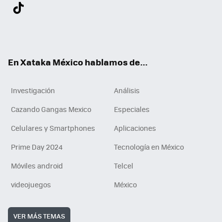
Twit
Fac
You
Inst
Tele
RSS
Flip
Link
ter
ebo
tub
agr
gra
boa
edI
Tikt
ok
e
am
m
rd
n
ok
En Xataka México hablamos de...
Investigación
Análisis
Cazando Gangas Mexico
Especiales
Celulares y Smartphones
Aplicaciones
Prime Day 2024
Tecnología en México
Móviles android
Telcel
videojuegos
México
VER MÁS TEMAS