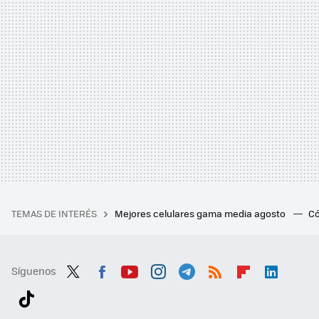
TEMAS DE INTERÉS
Mejores celulares gama media agosto
Có
Síguenos
Twit
Fac
You
Inst
Tele
RSS
Flip
Link
ter
ebo
tub
agr
gra
boa
edI
Tikt