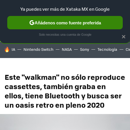
Ya puedes ver más de Xataka MX en Google
SELECCIÓN
GAMING
HOME
AUTO
TERRITORIO SAM
Añádenos como fuente preferida
Solo necesitas una cuenta de Google
×
HOY SE HABLA DE
IA
Nintendo Switch
NASA
Sony
Tecnología
Ci
Este "walkman" no sólo reproduce
cassettes, también graba en
ellos, tiene Bluetooth y busca ser
un oasis retro en pleno 2020