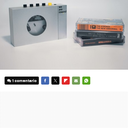
1 comentario
FACEBOOK
TWITTER
FLIPBOARD
E-
WHATSAPP
MAIL