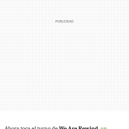
Ahora toca el turno de
We Are Rewind
,
un