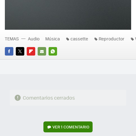
TEMAS
Audio
Música
cassette
Reproductor
FACEBOOK
TWITTER
FLIPBOARD
E-
WHATSAPP
MAIL
Comentarios cerrados
VER
1 COMENTARIO