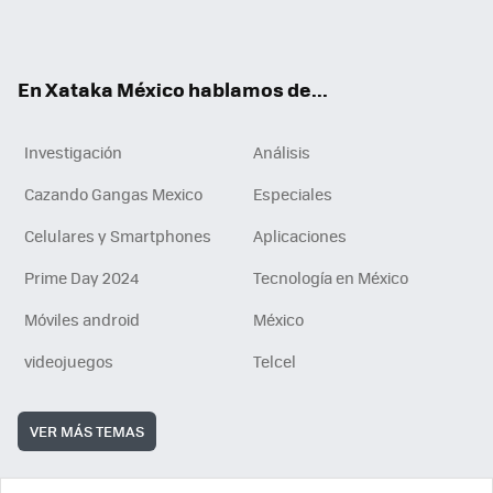
ok
e
am
m
rd
n
ok
En Xataka México hablamos de...
Investigación
Análisis
Cazando Gangas Mexico
Especiales
Celulares y Smartphones
Aplicaciones
Prime Day 2024
Tecnología en México
Móviles android
México
videojuegos
Telcel
VER MÁS TEMAS