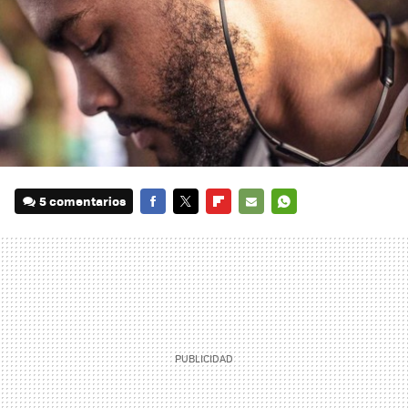
5 comentarios
FACEBOOK
TWITTER
FLIPBOARD
E-
WHATSAPP
MAIL