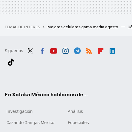
TEMAS DE INTERÉS
Mejores celulares gama media agosto
Có
Síguenos
Twit
Fac
You
Inst
Tele
RSS
Flip
Link
ter
ebo
tub
agr
gra
boa
edI
Tikt
ok
e
am
m
rd
n
ok
En Xataka México hablamos de...
Investigación
Análisis
Cazando Gangas Mexico
Especiales