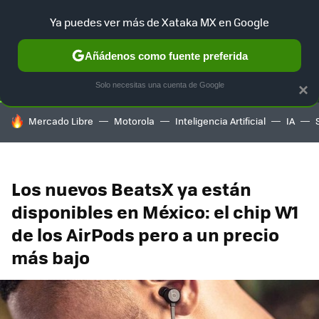
Ya puedes ver más de Xataka MX en Google
SELECCIÓN
GAMING
HOME
AUTO
TERRITORIO SAM
Añádenos como fuente preferida
Solo necesitas una cuenta de Google
×
HOY SE HABLA DE
Mercado Libre
Motorola
Inteligencia Artificial
IA
Los nuevos BeatsX ya están
disponibles en México: el chip W1
de los AirPods pero a un precio
más bajo