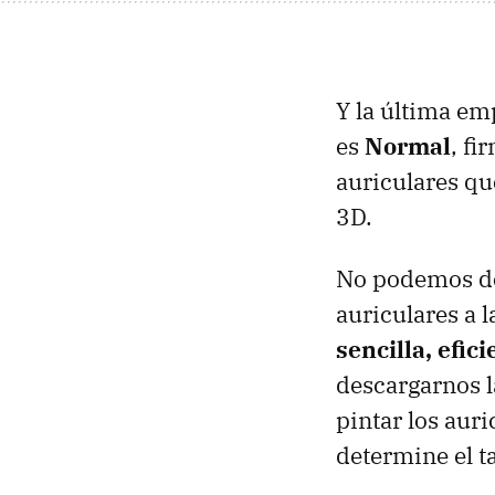
Y la última e
es
Normal
, fi
auriculares q
3D.
No podemos dec
auriculares a 
sencilla, efic
descargarnos l
pintar los aur
determine el t