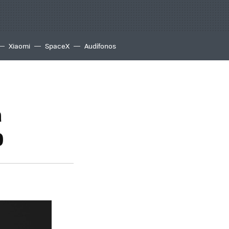
Xiaomi
SpaceX
Audífonos
a
D