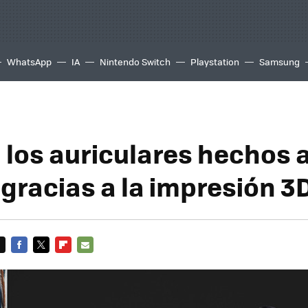
WhatsApp
IA
Nintendo Switch
Playstation
Samsung
 los auriculares hechos 
gracias a la impresión 3
FACEBOOK
TWITTER
FLIPBOARD
E-
MAIL