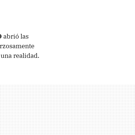
D
abrió las
forzosamente
 una realidad.