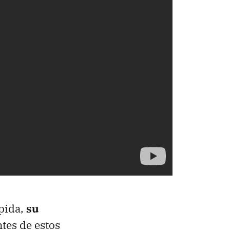
ápida,
su
ntes de estos