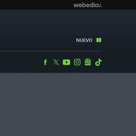
NUEVO
Facebook
Twitter
Youtube
Instagram
googlenews
Tiktok