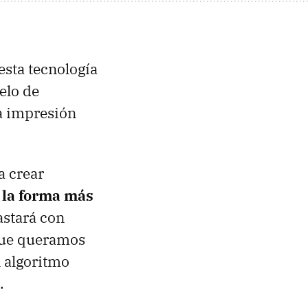
sta tecnología
elo de
la impresión
a crear
 la forma más
astará con
 que queramos
n algoritmo
.