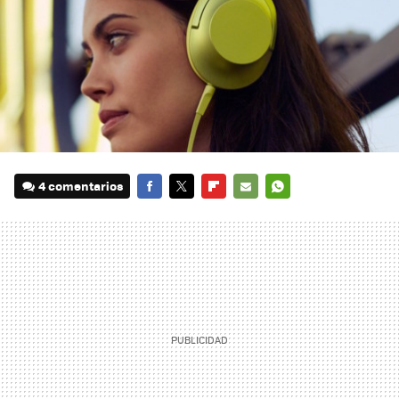
4 comentarios
FACEBOOK
TWITTER
FLIPBOARD
E-
WHATSAPP
MAIL