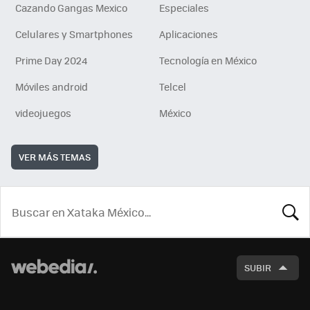
Cazando Gangas Mexico
Especiales
Celulares y Smartphones
Aplicaciones
Prime Day 2024
Tecnología en México
Móviles android
Telcel
videojuegos
México
VER MÁS TEMAS
BUSCA
SUBIR