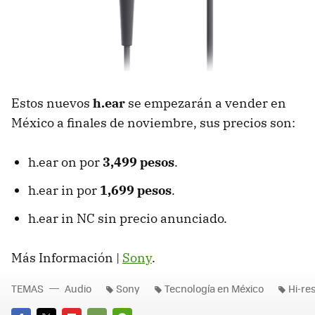
Estos nuevos
h.ear
se empezarán a vender en
México a finales de noviembre, sus precios son:
h.ear on por
3,499 pesos
.
h.ear in por
1,699 pesos
.
h.ear in NC sin precio anunciado.
Más Información |
Sony
.
TEMAS
Audio
Sony
Tecnología en México
Hi-re