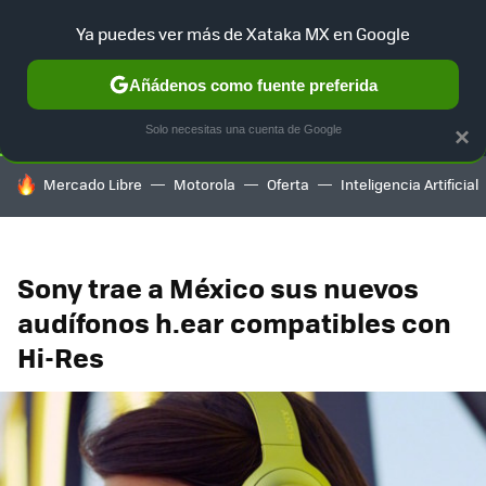
Ya puedes ver más de Xataka MX en Google
SELECCIÓN
GAMING
HOME
AUTO
TERRITORIO SAM
Añádenos como fuente preferida
Solo necesitas una cuenta de Google
×
HOY SE HABLA DE
Mercado Libre
Motorola
Oferta
Inteligencia Artificial
Sony trae a México sus nuevos
audífonos h.ear compatibles con
Hi-Res