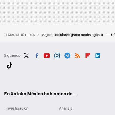
TEMAS DE INTERÉS
Mejores celulares gama media agosto
Có
Síguenos
Twit
Fac
You
Inst
Tele
RSS
Flip
Link
ter
ebo
tub
agr
gra
boa
edI
Tikt
ok
e
am
m
rd
n
ok
En Xataka México hablamos de...
Investigación
Análisis