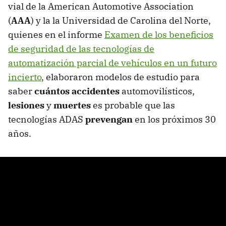
vial de la American Automotive Association
(
AAA
) y la la Universidad de Carolina del Norte,
quienes en el informe
Examen de los beneficios
de seguridad de las tecnologías de
automatización parcial de vehículos en un futuro
incierto
, elaboraron modelos de estudio para
saber
cuántos accidentes
automovilísticos,
lesiones
y
muertes
es probable que las
tecnologías ADAS
prevengan
en los próximos 30
años.