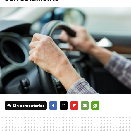
Sin comentarios
FACEBOOK
TWITTER
FLIPBOARD
E-
WHATSAPP
MAIL