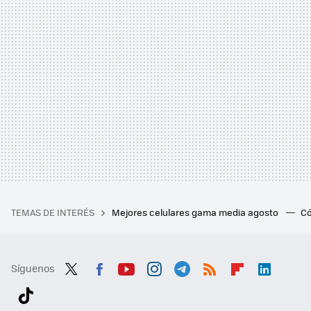
TEMAS DE INTERÉS
Mejores celulares gama media agosto
Có
Síguenos
Twit
Fac
You
Inst
Tele
RSS
Flip
Link
ter
ebo
tub
agr
gra
boa
edI