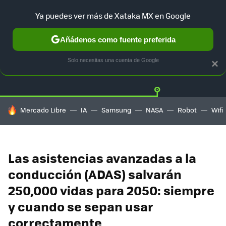
Ya puedes ver más de Xataka MX en Google
Añádenos como fuente preferida
Twitter
Fa
TESLA
UBER
AUTO ELECTRICO
Solo necesitas una cuenta de Google
×
HOY SE HABLA DE
Mercado Libre
IA
Samsung
NASA
Robot
Wifi
Las asistencias avanzadas a la
conducción (ADAS) salvarán
250,000 vidas para 2050: siempre
y cuando se sepan usar
correctamente