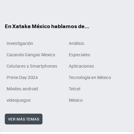
Tikt
ok
e
am
m
rd
n
ok
En Xataka México hablamos de...
Investigación
Análisis
Cazando Gangas Mexico
Especiales
Celulares y Smartphones
Aplicaciones
Prime Day 2024
Tecnología en México
Móviles android
Telcel
videojuegos
México
VER MÁS TEMAS