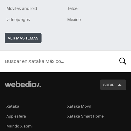
Móviles android
Telcel
videojuegos
México
VER MÁS TEMAS
BUSCA
SUBIR
Xataka
Xataka Móvil
Applesfera
Xataka Smart Home
Mundo Xiaomi