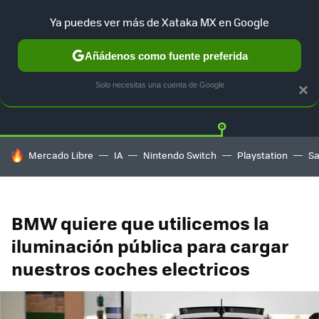
Ya puedes ver más de Xataka MX en Google
Añádenos como fuente preferida
Twitter
Fa
TESLA
UBER
AUTO ELECTRICO
Solo necesitas una cuenta de Google
×
HOY SE HABLA DE
Mercado Libre
IA
Nintendo Switch
Playstation
S
BMW quiere que utilicemos la
iluminación pública para cargar
nuestros coches electricos