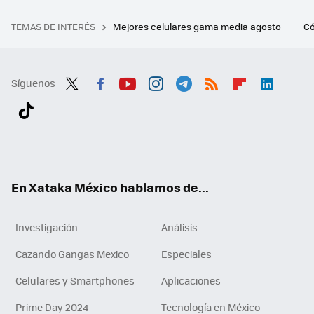
TEMAS DE INTERÉS
Mejores celulares gama media agosto
Có
Síguenos
Twit
Fac
You
Inst
Tele
RSS
Flip
Link
ter
ebo
tub
agr
gra
boa
edI
Tikt
ok
e
am
m
rd
n
ok
En Xataka México hablamos de...
Investigación
Análisis
Cazando Gangas Mexico
Especiales
Celulares y Smartphones
Aplicaciones
Prime Day 2024
Tecnología en México