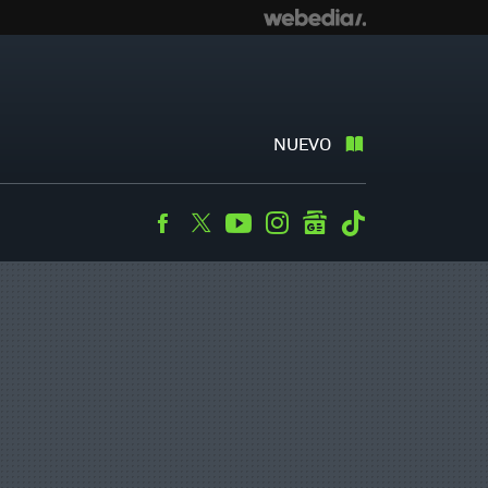
NUEVO
Facebook
Twitter
Youtube
Instagram
googlenews
Tiktok