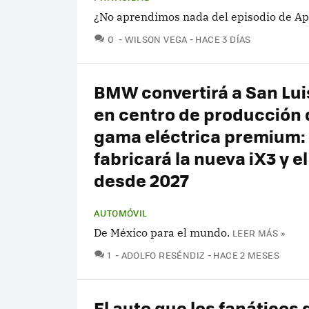
¿No aprendimos nada del episodio de App
COMENTARIOS
0
WILSON VEGA
HACE 3 DÍAS
BMW convertirá a San Lui
en centro de producción 
gama eléctrica premium:
fabricará la nueva iX3 y e
desde 2027
AUTOMÓVIL
De México para el mundo.
LEER MÁS »
COMENTARIOS
1
ADOLFO RESÉNDIZ
HACE 2 MESES
El auto que los fanático