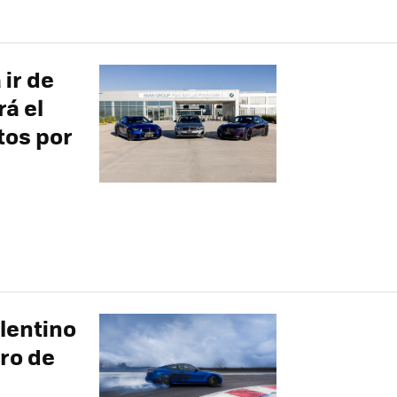
ir de
á el
tos por
lentino
ro de
e