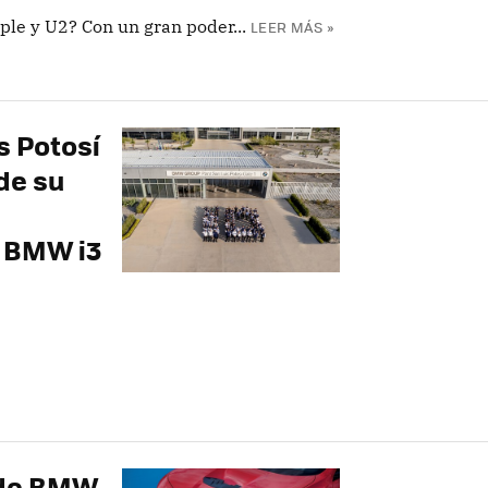
le y U2? Con un gran poder...
LEER MÁS »
s Potosí
de su
l BMW i3
s de BMW