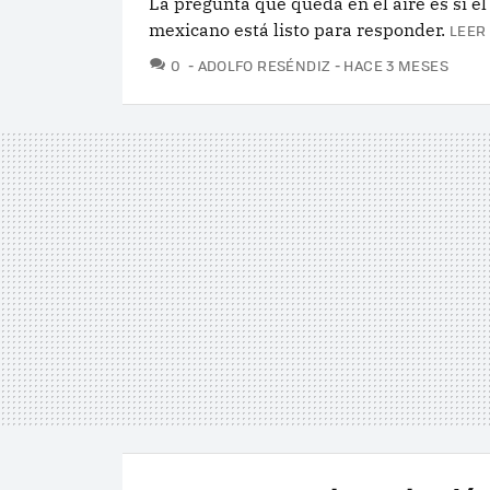
La pregunta que queda en el aire es si e
mexicano está listo para responder.
LEER
COMENTARIOS
0
ADOLFO RESÉNDIZ
HACE 3 MESES