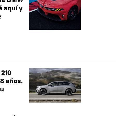
á aquí y
e
 210
 8 años.
su