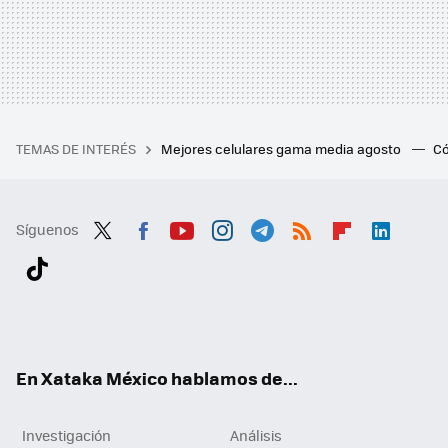
TEMAS DE INTERÉS
Mejores celulares gama media agosto
Có
Síguenos
Twit
Fac
You
Inst
Tele
RSS
Flip
Link
ter
ebo
tub
agr
gra
boa
edI
Tikt
ok
e
am
m
rd
n
ok
En Xataka México hablamos de...
Investigación
Análisis