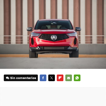
Sin comentarios
FACEBOOK
TWITTER
FLIPBOARD
E-
WHATSAPP
MAIL