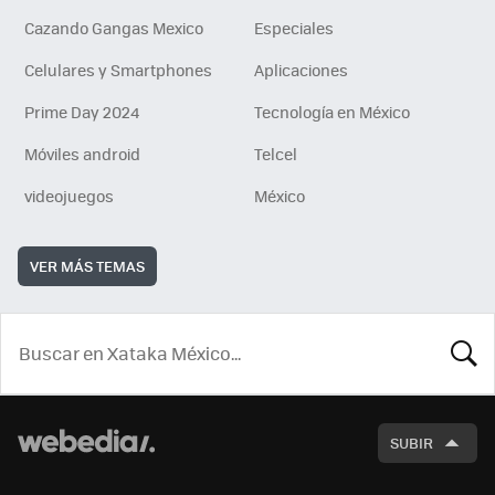
Cazando Gangas Mexico
Especiales
Celulares y Smartphones
Aplicaciones
Prime Day 2024
Tecnología en México
Móviles android
Telcel
videojuegos
México
VER MÁS TEMAS
BUSCA
SUBIR