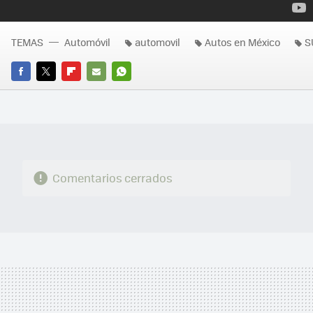
TEMAS
Automóvil
automovil
Autos en México
S
FACEBOOK
TWITTER
FLIPBOARD
E-
WHATSAPP
MAIL
Comentarios cerrados