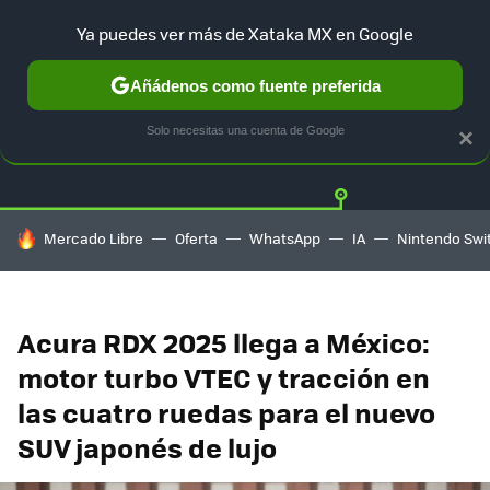
Ya puedes ver más de Xataka MX en Google
Añádenos como fuente preferida
Twitter
Fa
TESLA
UBER
AUTO ELECTRICO
Solo necesitas una cuenta de Google
×
HOY SE HABLA DE
Mercado Libre
Oferta
WhatsApp
IA
Nintendo Swi
Acura RDX 2025 llega a México:
motor turbo VTEC y tracción en
las cuatro ruedas para el nuevo
SUV japonés de lujo