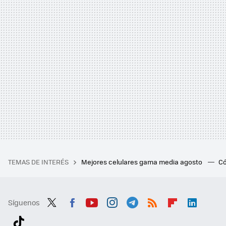
TEMAS DE INTERÉS
Mejores celulares gama media agosto
Có
Síguenos
Twit
Fac
You
Inst
Tele
RSS
Flip
Link