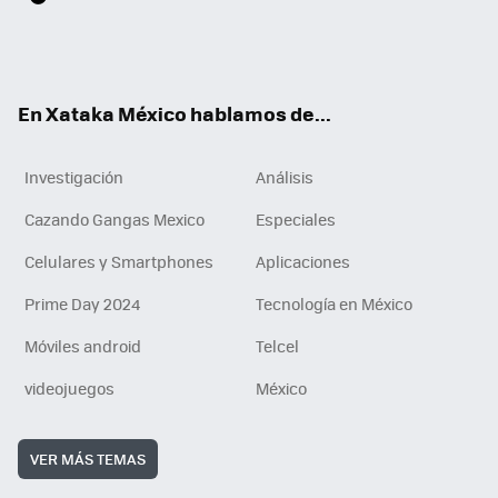
ter
ebo
tub
agr
gra
boa
edI
Tikt
ok
e
am
m
rd
n
ok
En Xataka México hablamos de...
Investigación
Análisis
Cazando Gangas Mexico
Especiales
Celulares y Smartphones
Aplicaciones
Prime Day 2024
Tecnología en México
Móviles android
Telcel
videojuegos
México
VER MÁS TEMAS