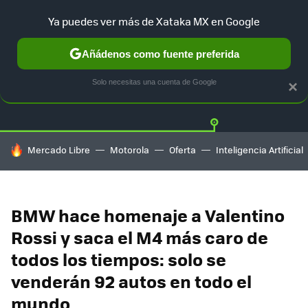
Ya puedes ver más de Xataka MX en Google
Añádenos como fuente preferida
Twitter
Fa
TESLA
UBER
AUTO ELECTRICO
Solo necesitas una cuenta de Google
×
HOY SE HABLA DE
Mercado Libre
Motorola
Oferta
Inteligencia Artificial
BMW hace homenaje a Valentino
Rossi y saca el M4 más caro de
todos los tiempos: solo se
venderán 92 autos en todo el
mundo