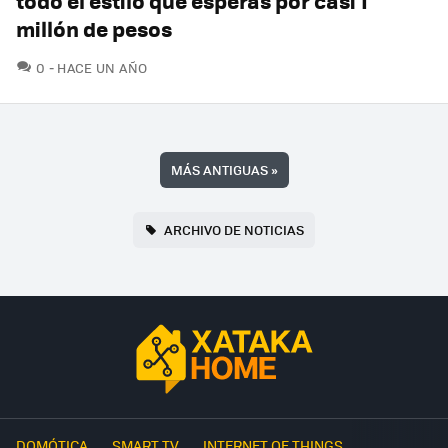
todo el estilo que esperas por casi 1
millón de pesos
COMENTARIOS
0
HACE UN AÑO
MÁS ANTIGUAS
»
ARCHIVO DE NOTICIAS
DOMÓTICA
SMART TV
INTERNET OF THINGS