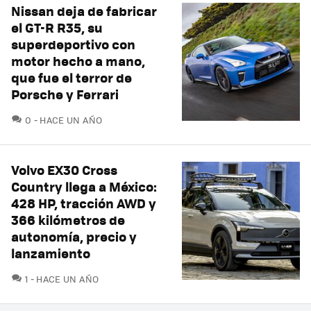
Nissan deja de fabricar
el GT-R R35, su
superdeportivo con
motor hecho a mano,
que fue el terror de
Porsche y Ferrari
COMENTARIOS
0
HACE UN AÑO
Volvo EX30 Cross
Country llega a México:
428 HP, tracción AWD y
366 kilómetros de
autonomía, precio y
lanzamiento
COMENTARIOS
1
HACE UN AÑO