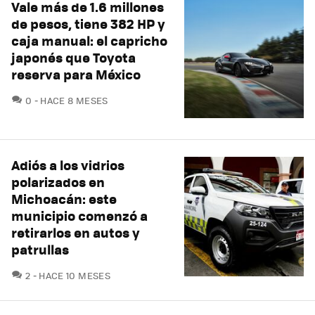
Vale más de 1.6 millones
de pesos, tiene 382 HP y
caja manual: el capricho
japonés que Toyota
reserva para México
COMENTARIOS
0
HACE 8 MESES
Adiós a los vidrios
polarizados en
Michoacán: este
municipio comenzó a
retirarlos en autos y
patrullas
COMENTARIOS
2
HACE 10 MESES