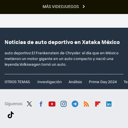
MÁS VIDEOJUEGOS
Noticias de auto deportivo en Xataka México
auto deportivo:El Frankenstein de Chrysler: el día que en México
metieron un motor gigante en un auto compacto y nació una
leyenda.Volkswagen tomó un auto..
OTROS TEMAS:
Investigación
Análisis
Prime Day 2024
Te
Síguenos
Twit
Fac
You
Inst
Tele
RSS
Flip
Link
ter
ebo
tub
agr
gra
boa
edI
Tikt