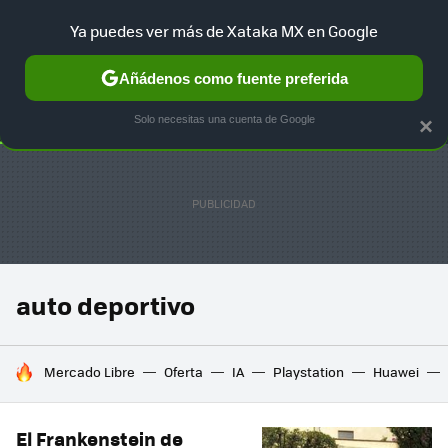
Ya puedes ver más de Xataka MX en Google
SELECCIÓN
GAMING
HOME
AUTO
TERRITORIO SAM
Añádenos como fuente preferida
Solo necesitas una cuenta de Google
×
auto deportivo
HOY SE HABLA DE
Mercado Libre
Oferta
IA
Playstation
Huawei
El Frankenstein de