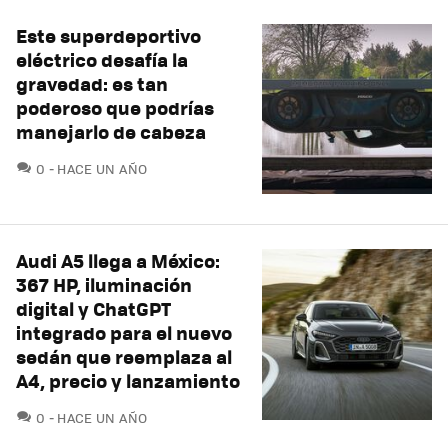
Este superdeportivo
eléctrico desafía la
gravedad: es tan
poderoso que podrías
manejarlo de cabeza
COMENTARIOS
0
HACE UN AÑO
Audi A5 llega a México:
367 HP, iluminación
digital y ChatGPT
integrado para el nuevo
sedán que reemplaza al
A4, precio y lanzamiento
COMENTARIOS
0
HACE UN AÑO