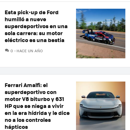
Esta pick-up de Ford
humilló a nueve
superdeportivos en una
sola carrera: su motor
eléctrico es una bestia
COMENTARIOS
0
HACE UN AÑO
Ferrari Amalfi: el
superdeportivo con
motor V8 biturbo y 631
HP que se niega a vivir
en la era hídrida y le dice
no a los controles
hápticos