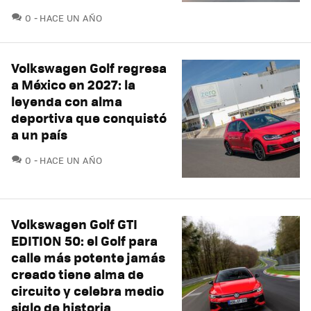
COMENTARIOS
0
HACE UN AÑO
Volkswagen Golf regresa
a México en 2027: la
leyenda con alma
deportiva que conquistó
a un país
COMENTARIOS
0
HACE UN AÑO
Volkswagen Golf GTI
EDITION 50: el Golf para
calle más potente jamás
creado tiene alma de
circuito y celebra medio
siglo de historia