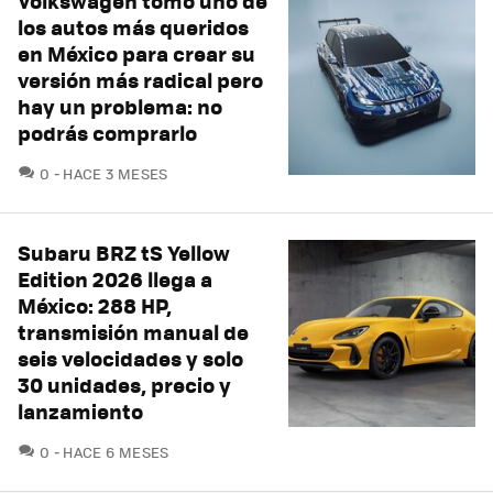
Volkswagen tomó uno de
los autos más queridos
en México para crear su
versión más radical pero
hay un problema: no
podrás comprarlo
COMENTARIOS
0
HACE 3 MESES
Subaru BRZ tS Yellow
Edition 2026 llega a
México: 288 HP,
transmisión manual de
seis velocidades y solo
30 unidades, precio y
lanzamiento
COMENTARIOS
0
HACE 6 MESES