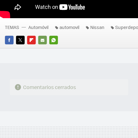
TEMAS
Automóvil
automovil
Nissan
Superdepo
FACEBOOK
TWITTER
FLIPBOARD
E-
WHATSAPP
MAIL
Comentarios cerrados