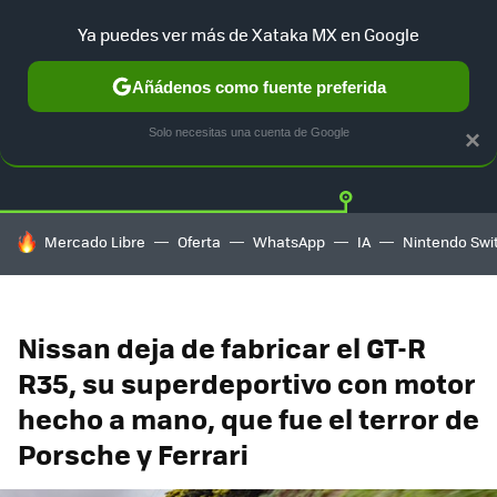
Ya puedes ver más de Xataka MX en Google
Añádenos como fuente preferida
Twitter
Fa
TESLA
UBER
AUTO ELECTRICO
Solo necesitas una cuenta de Google
×
HOY SE HABLA DE
Mercado Libre
Oferta
WhatsApp
IA
Nintendo Swi
Nissan deja de fabricar el GT-R
R35, su superdeportivo con motor
hecho a mano, que fue el terror de
Porsche y Ferrari