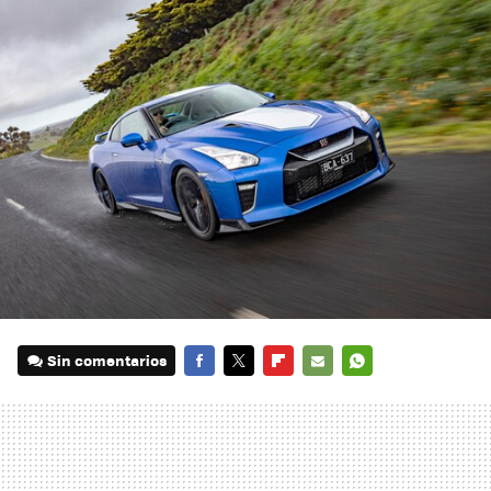
Sin comentarios
FACEBOOK
TWITTER
FLIPBOARD
E-
WHATSAPP
MAIL