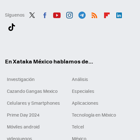
Síguenos
Twit
Fac
You
Inst
Tele
RSS
Flip
Link
ter
ebo
tub
agr
gra
boa
edI
Tikt
ok
e
am
m
rd
n
ok
En Xataka México hablamos de...
Investigación
Análisis
Cazando Gangas Mexico
Especiales
Celulares y Smartphones
Aplicaciones
Prime Day 2024
Tecnología en México
Móviles android
Telcel
videojuegos
México