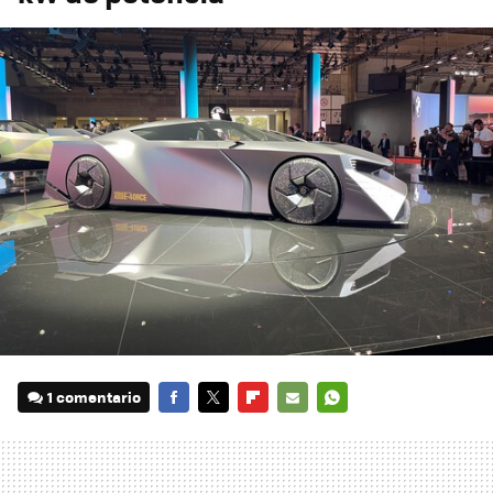
1 comentario
FACEBOOK
TWITTER
FLIPBOARD
E-
WHATSAPP
MAIL