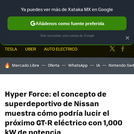
Ya puedes ver más de Xataka MX en Google
MENÚ
NUEVO
Añádenos como fuente preferida
Solo necesitas una cuenta de Google
×
Twitter
Fa
TESLA
UBER
AUTO ELECTRICO
HOY SE HABLA DE
Mercado Libre
Oferta
WhatsApp
IA
Nintendo Swi
Hyper Force: el concepto de
superdeportivo de Nissan
muestra cómo podría lucir el
próximo GT-R eléctrico con 1,000
kW de potencia