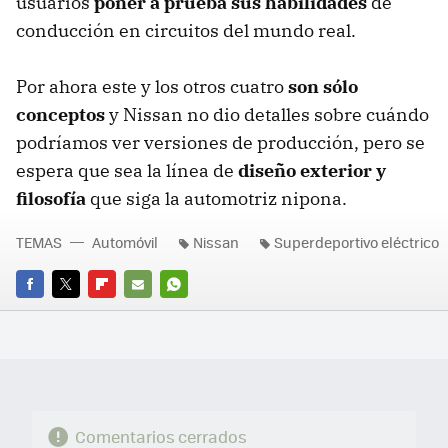
usuarios
poner a prueba sus habilidades
de
conducción en circuitos del mundo real.
Por ahora este y los otros cuatro
son sólo
conceptos
y Nissan no dio detalles sobre cuándo
podríamos ver versiones de producción, pero se
espera que sea la línea de
diseño exterior y
filosofía
que siga la automotriz nipona.
TEMAS
Automóvil
Nissan
Superdeportivo eléctrico
FACEBOOK
TWITTER
FLIPBOARD
E-
WHATSAPP
MAIL
Comentarios cerrados