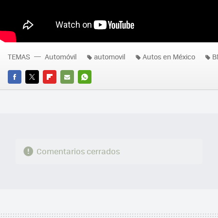
TEMAS
Automóvil
automovil
Autos en México
B
FACEBOOK
TWITTER
FLIPBOARD
E-
WHATSAPP
MAIL
Comentarios cerrados