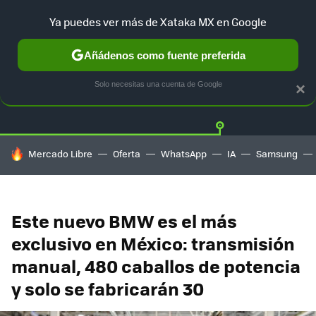
Ya puedes ver más de Xataka MX en Google
Añádenos como fuente preferida
Twitter
Fa
TESLA
UBER
AUTO ELECTRICO
Solo necesitas una cuenta de Google
×
HOY SE HABLA DE
Mercado Libre
Oferta
WhatsApp
IA
Samsung
Este nuevo BMW es el más
exclusivo en México: transmisión
manual, 480 caballos de potencia
y solo se fabricarán 30