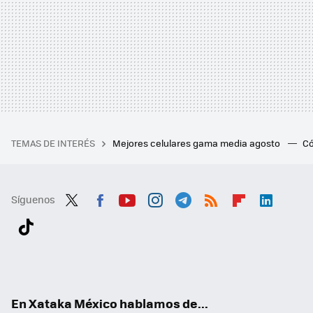
TEMAS DE INTERÉS
Mejores celulares gama media agosto
Có
Síguenos
Twit
Fac
You
Inst
Tele
RSS
Flip
Link
ter
ebo
tub
agr
gra
boa
edI
Tikt
ok
e
am
m
rd
n
ok
En Xataka México hablamos de...