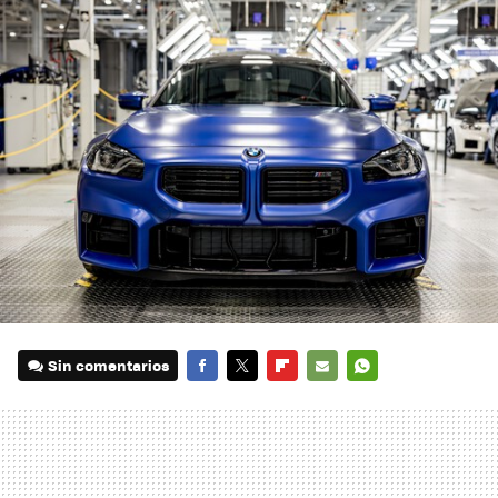
Sin comentarios
FACEBOOK
TWITTER
FLIPBOARD
E-
WHATSAPP
MAIL