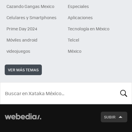
Cazando Gangas Mexico
Especiales
Celulares y Smartphones
Aplicaciones
Prime Day 2024
Tecnología en México
Móviles android
Telcel
videojuegos
México
VER MÁS TEMAS
BUSCA
SUBIR