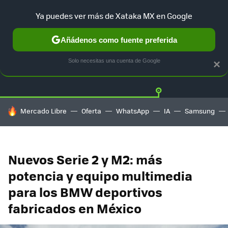
Ya puedes ver más de Xataka MX en Google
Añádenos como fuente preferida
Twitter
Fa
TESLA
UBER
AUTO ELECTRICO
Solo necesitas una cuenta de Google
×
HOY SE HABLA DE
Mercado Libre
Oferta
WhatsApp
IA
Samsung
Nuevos Serie 2 y M2: más
potencia y equipo multimedia
para los BMW deportivos
fabricados en México