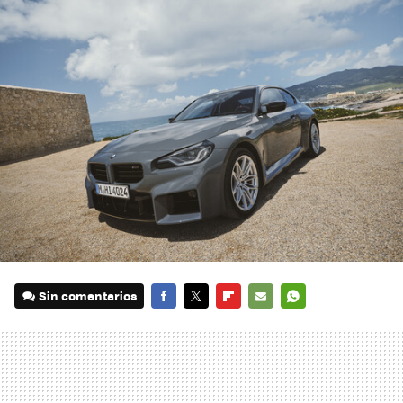
Sin comentarios
FACEBOOK
TWITTER
FLIPBOARD
E-
WHATSAPP
MAIL