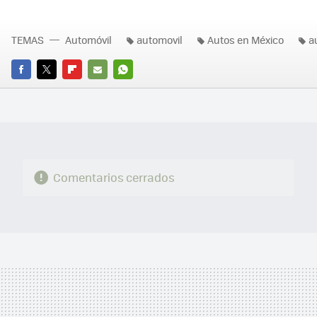
TEMAS
Automóvil
automovil
Autos en México
a
FACEBOOK
TWITTER
FLIPBOARD
E-
WHATSAPP
MAIL
Comentarios cerrados