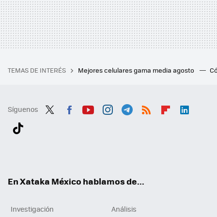
TEMAS DE INTERÉS
Mejores celulares gama media agosto
Có
Síguenos
Twit
Fac
You
Inst
Tele
RSS
Flip
Link
ter
ebo
tub
agr
gra
boa
edI
Tikt
ok
e
am
m
rd
n
ok
En Xataka México hablamos de...
Investigación
Análisis