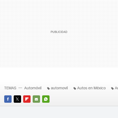
TEMAS
Automóvil
automovil
Autos en México
A
FACEBOOK
TWITTER
FLIPBOARD
E-
WHATSAPP
MAIL