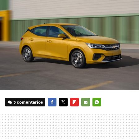
3 comentarios
FACEBOOK
TWITTER
FLIPBOARD
E-
WHATSAPP
MAIL