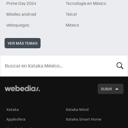
Prime Day 2024
Tecnología en México
Móviles android
Telcel
videojuegos
México
VER MÁS TEMAS
BUSCA
SUBIR
Xataka
Xataka Móvil
Applesfera
Xataka Smart Home