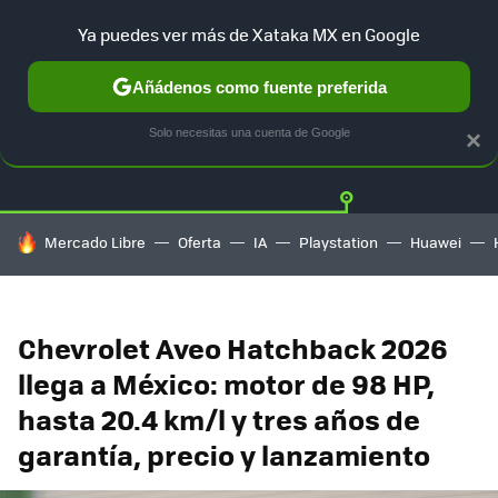
Ya puedes ver más de Xataka MX en Google
Añádenos como fuente preferida
Twitter
Fa
TESLA
UBER
AUTO ELECTRICO
Solo necesitas una cuenta de Google
×
HOY SE HABLA DE
Mercado Libre
Oferta
IA
Playstation
Huawei
Chevrolet Aveo Hatchback 2026
llega a México: motor de 98 HP,
hasta 20.4 km/l y tres años de
garantía, precio y lanzamiento