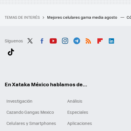
TEMAS DE INTERÉS
Mejores celulares gama media agosto
Có
Síguenos
Twit
Fac
You
Inst
Tele
RSS
Flip
Link
ter
ebo
tub
agr
gra
boa
edI
Tikt
ok
e
am
m
rd
n
ok
En Xataka México hablamos de...
Investigación
Análisis
Cazando Gangas Mexico
Especiales
Celulares y Smartphones
Aplicaciones