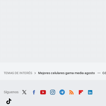
TEMAS DE INTERÉS
Mejores celulares gama media agosto
Có
Síguenos
Twit
Fac
You
Inst
Tele
RSS
Flip
Link