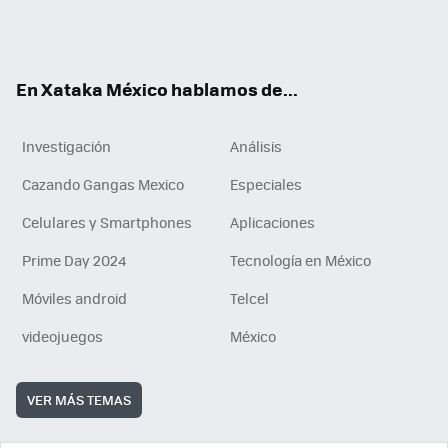
ter
ebo
tub
agr
gra
boa
edI
Tikt
ok
e
am
m
rd
n
ok
En Xataka México hablamos de...
Investigación
Análisis
Cazando Gangas Mexico
Especiales
Celulares y Smartphones
Aplicaciones
Prime Day 2024
Tecnología en México
Móviles android
Telcel
videojuegos
México
VER MÁS TEMAS