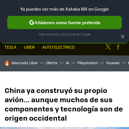
Ya puedes ver más de Xataka MX en Google
MENÚ
NUEVO
Añádenos como fuente preferida
Solo necesitas una cuenta de Google
×
Twitter
Fa
TESLA
UBER
AUTO ELECTRICO
HOY SE HABLA DE
Mercado Libre
Oferta
IA
Playstation
Huawei
China ya construyó su propio
avión... aunque muchos de sus
componentes y tecnología son de
origen occidental