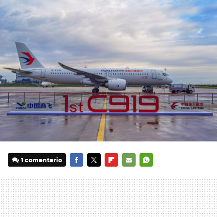
1 comentario
FACEBOOK
TWITTER
FLIPBOARD
E-
WHATSAPP
MAIL