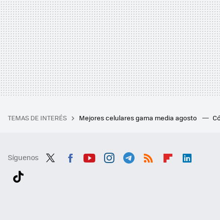
TEMAS DE INTERÉS
Mejores celulares gama media agosto
Có
Síguenos
Twit
Fac
You
Inst
Tele
RSS
Flip
Link
ter
ebo
tub
agr
gra
boa
edI
Tikt
ok
e
am
m
rd
n
ok