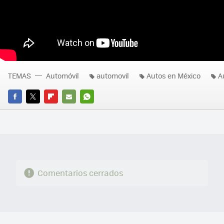
TEMAS
Automóvil
automovil
Autos en México
A
FACEBOOK
TWITTER
FLIPBOARD
E-
WHATSAPP
MAIL
Comentarios cerrados