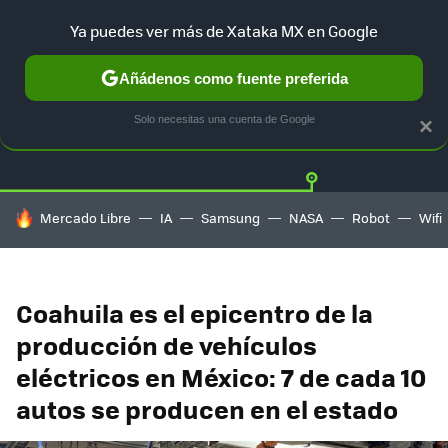
Ya puedes ver más de Xataka MX en Google
Añádenos como fuente preferida
Twitter
Fa
TESLA
UBER
AUTO ELECTRICO
Solo necesitas una cuenta de Google
×
HOY SE HABLA DE
Mercado Libre
IA
Samsung
NASA
Robot
Wifi
Coahuila es el epicentro de la
producción de vehículos
eléctricos en México: 7 de cada 10
autos se producen en el estado