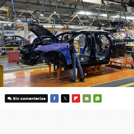
Sin comentarios
FACEBOOK
TWITTER
FLIPBOARD
E-
WHATSAPP
MAIL