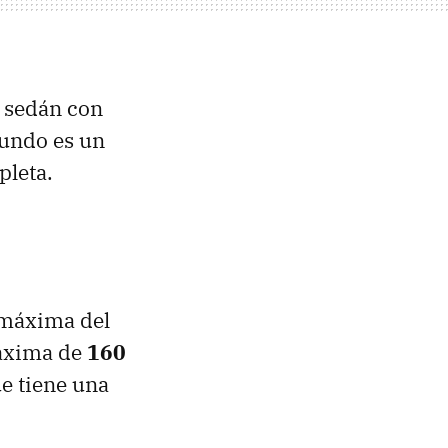
n sedán con
gundo es un
pleta.
 máxima del
máxima de
160
ue tiene una