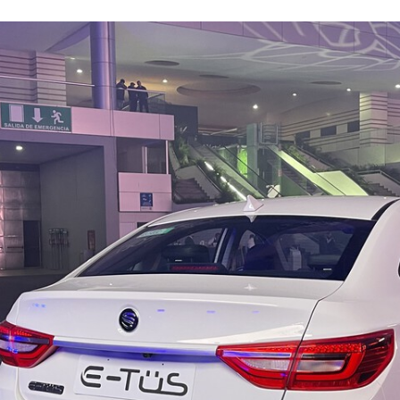
FACEBOOK
TWITTER
FLIPBOARD
E-
MAIL