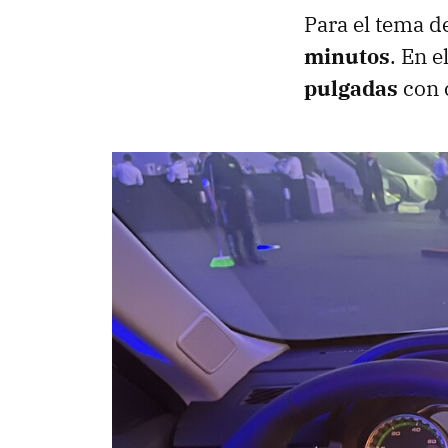
Para el tema d
minutos
. En e
pulgadas
con 