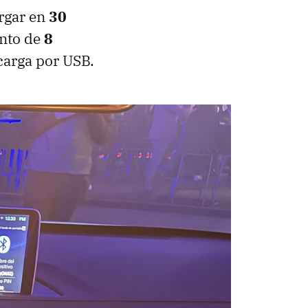
rgar en
30
ento de
8
carga por USB.