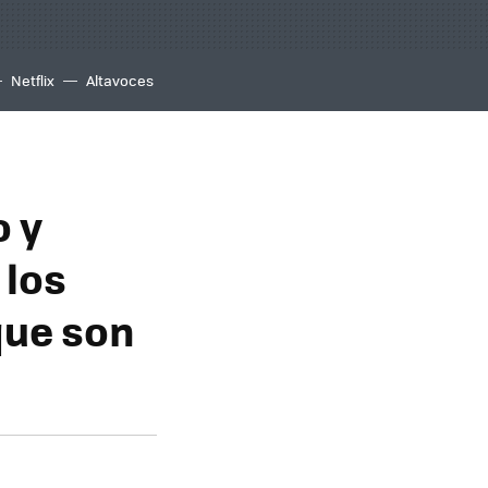
Netflix
Altavoces
o y
 los
que son