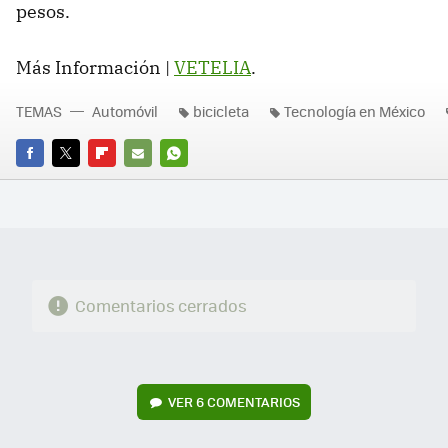
pesos.
Más Información |
VETELIA
.
TEMAS
Automóvil
bicicleta
Tecnología en México
FACEBOOK
TWITTER
FLIPBOARD
E-
WHATSAPP
MAIL
Comentarios cerrados
VER
6 COMENTARIOS