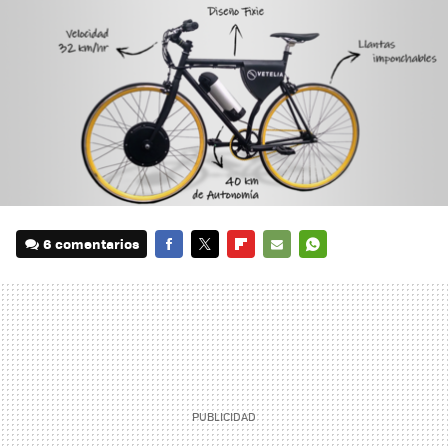
6 comentarios
FACEBOOK
TWITTER
FLIPBOARD
E-
WHATSAPP
MAIL