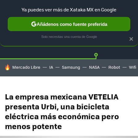
Ya puedes ver más de Xataka MX en Google
Añádenos como fuente preferida
Twitter
Fa
TESLA
UBER
AUTO ELECTRICO
Solo necesitas una cuenta de Google
×
HOY SE HABLA DE
Mercado Libre
IA
Samsung
NASA
Robot
Wifi
La empresa mexicana VETELIA
presenta Urbi, una bicicleta
eléctrica más económica pero
menos potente