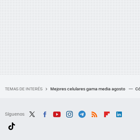
TEMAS DE INTERÉS
Mejores celulares gama media agosto
Có
Síguenos
Twit
Fac
You
Inst
Tele
RSS
Flip
Link
ter
ebo
tub
agr
gra
boa
edI
Tikt