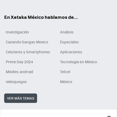
ok
e
am
m
rd
n
ok
En Xataka México hablamos de...
Investigación
Análisis
Cazando Gangas Mexico
Especiales
Celulares y Smartphones
Aplicaciones
Prime Day 2024
Tecnología en México
Móviles android
Telcel
videojuegos
México
VER MÁS TEMAS