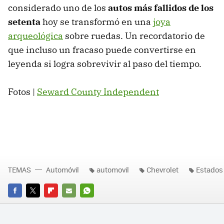
considerado uno de los
autos más fallidos de los
setenta
hoy se transformó en una
joya
arqueológica
sobre ruedas. Un recordatorio de
que incluso un fracaso puede convertirse en
leyenda si logra sobrevivir al paso del tiempo.
Fotos |
Seward County Independent
TEMAS
Automóvil
automovil
Chevrolet
Estados
FACEBOOK
TWITTER
FLIPBOARD
E-
WHATSAPP
MAIL