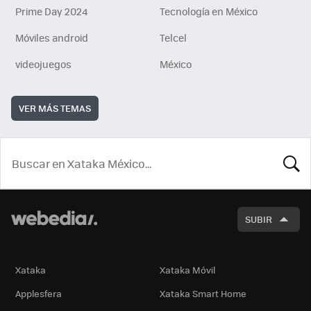
Prime Day 2024
Tecnología en México
Móviles android
Telcel
videojuegos
México
VER MÁS TEMAS
BUSCA
SUBIR
Xataka
Xataka Móvil
Applesfera
Xataka Smart Home