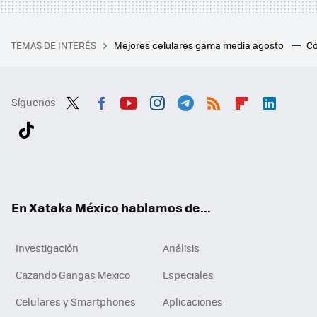
TEMAS DE INTERÉS
Mejores celulares gama media agosto
Có
Síguenos
Twit
Fac
You
Inst
Tele
RSS
Flip
Link
ter
ebo
tub
agr
gra
boa
edI
Tikt
ok
e
am
m
rd
n
ok
En Xataka México hablamos de...
Investigación
Análisis
Cazando Gangas Mexico
Especiales
Celulares y Smartphones
Aplicaciones