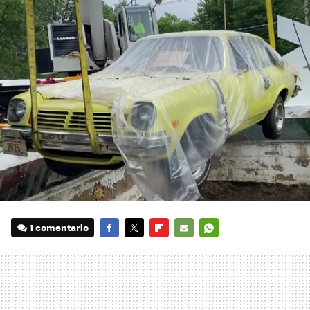
1 comentario
FACEBOOK
TWITTER
FLIPBOARD
E-
WHATSAPP
MAIL