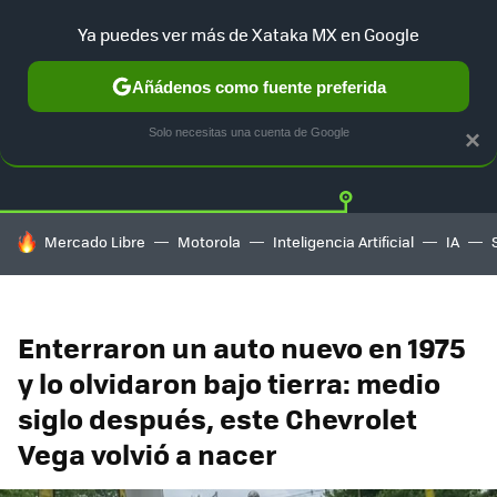
Ya puedes ver más de Xataka MX en Google
Añádenos como fuente preferida
Twitter
Fa
TESLA
UBER
AUTO ELECTRICO
Solo necesitas una cuenta de Google
×
HOY SE HABLA DE
Mercado Libre
Motorola
Inteligencia Artificial
IA
Enterraron un auto nuevo en 1975
y lo olvidaron bajo tierra: medio
siglo después, este Chevrolet
Vega volvió a nacer