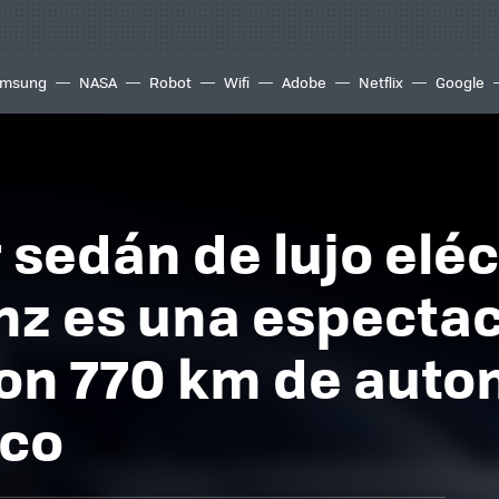
msung
NASA
Robot
Wifi
Adobe
Netflix
Google
 sedán de lujo eléc
z es una espectac
con 770 km de auto
ico