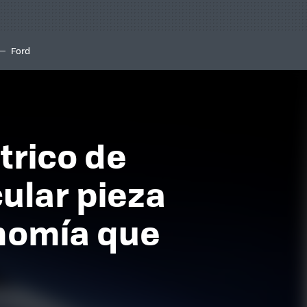
Ford
trico de
ular pieza
nomía que