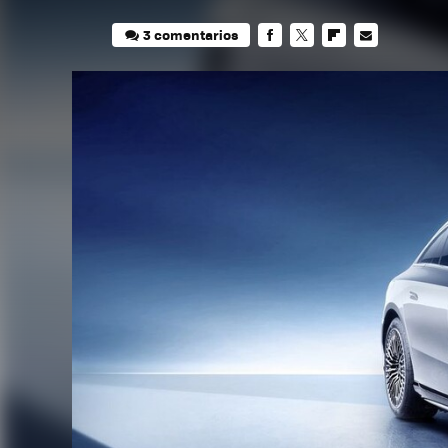
3 comentarios
FACEBOOK
TWITTER
FLIPBOARD
E-
MAIL