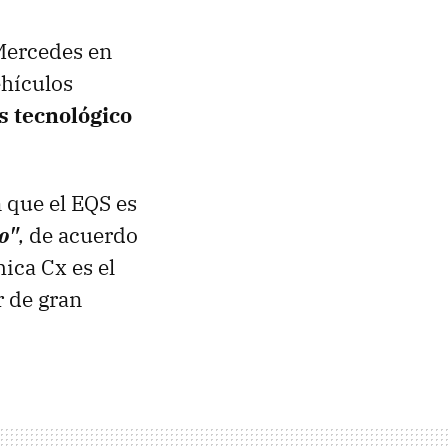
Mercedes en
hículos
 tecnológico
 que el EQS es
o"
, de acuerdo
ica Cx es el
r de gran