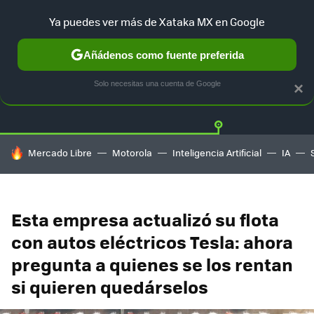
Ya puedes ver más de Xataka MX en Google
Añádenos como fuente preferida
Twitter
Fa
TESLA
UBER
AUTO ELECTRICO
Solo necesitas una cuenta de Google
×
HOY SE HABLA DE
Mercado Libre
Motorola
Inteligencia Artificial
IA
Esta empresa actualizó su flota
con autos eléctricos Tesla: ahora
pregunta a quienes se los rentan
si quieren quedárselos