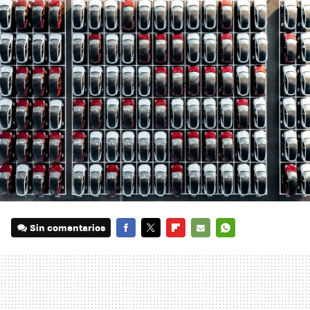
Sin comentarios
FACEBOOK
TWITTER
FLIPBOARD
E-
WHATSAPP
MAIL