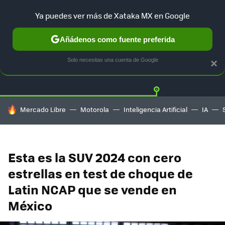
Ya puedes ver más de Xataka MX en Google
Añádenos como fuente preferida
Twitter
Fa
TESLA
UBER
AUTO ELECTRICO
Solo necesitas una cuenta de Google
×
HOY SE HABLA DE
Mercado Libre
Motorola
Inteligencia Artificial
IA
Esta es la SUV 2024 con cero
estrellas en test de choque de
Latin NCAP que se vende en
México