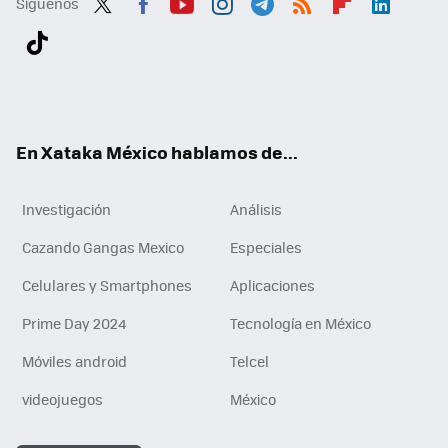
Síguenos
Twit
Fac
You
Inst
Tele
RSS
Flip
Link
ter
ebo
tub
agr
gra
boa
edI
Tikt
ok
e
am
m
rd
n
ok
En Xataka México hablamos de...
Investigación
Análisis
Cazando Gangas Mexico
Especiales
Celulares y Smartphones
Aplicaciones
Prime Day 2024
Tecnología en México
Móviles android
Telcel
videojuegos
México