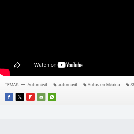
TEMAS
Automóvil
automovil
Autos en México
S
FACEBOOK
TWITTER
FLIPBOARD
E-
WHATSAPP
MAIL