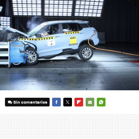
Sin comentarios
FACEBOOK
TWITTER
FLIPBOARD
E-
WHATSAPP
MAIL