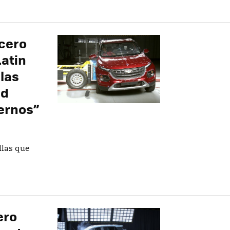
 cero
Latin
las
ad
iernos”
llas que
ero