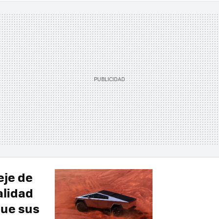
eje de
alidad
que sus