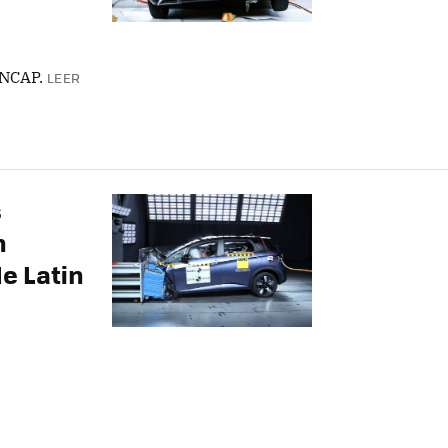
 NCAP.
LEER
s
n
e Latin