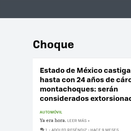
Choque
Estado de México castiga
hasta con 24 años de cárc
montachoques: serán
considerados extorsiona
AUTOMÓVIL
Ya era hora.
LEER MÁS »
COMENTARIOS
1
ADOLFO RESÉNDIZ
HACE 9 MESES