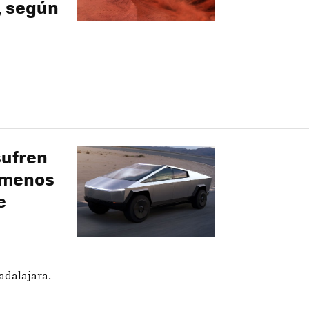
, según
sufren
 menos
e
adalajara.