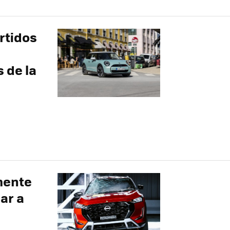
rtidos
 de la
mente
ar a