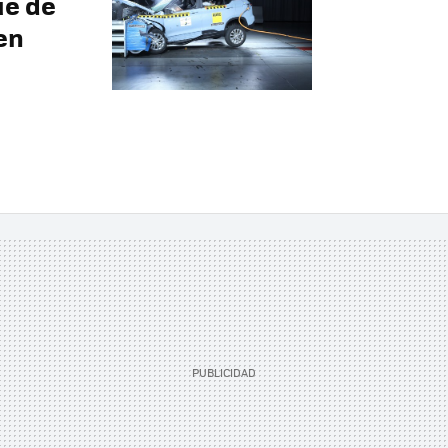
ue de
en