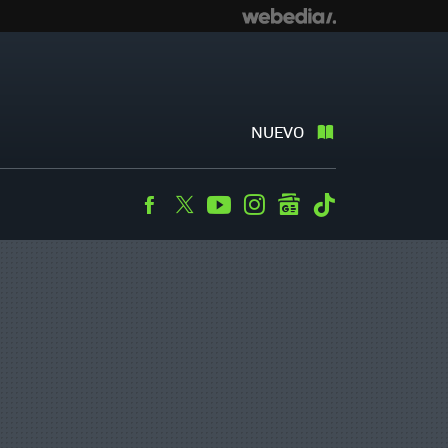
NUEVO
Facebook
Twitter
Youtube
Instagram
googlenews
Tiktok