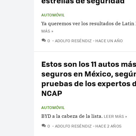
estrellas de seguridad
AUTOMÓVIL
Ya queremos ver los resultados de Latin
MÁS »
COMENTARIOS
0
ADOLFO RESÉNDIZ
HACE UN AÑO
Estos son los 11 autos má
seguros en México, segú
pruebas de los expertos d
NCAP
AUTOMÓVIL
BYD a la cabeza de la lista.
LEER MÁS »
COMENTARIOS
0
ADOLFO RESÉNDIZ
HACE 2 AÑOS