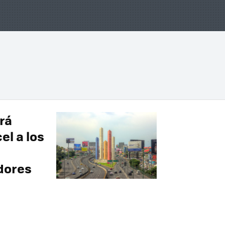
rá
el a los
dores