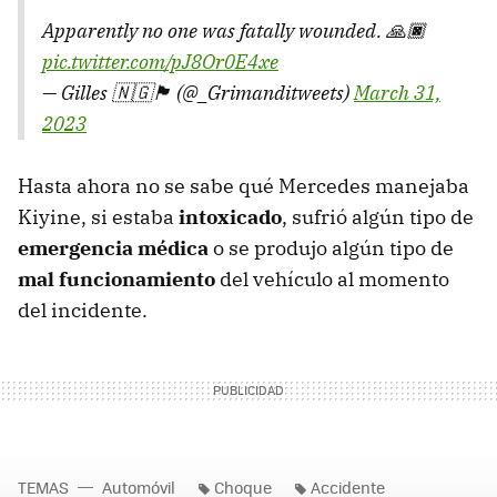
Apparently no one was fatally wounded. 🙏🏿
pic.twitter.com/pJ8Or0E4xe
— Gilles 🇳🇬🏴󠁧󠁢󠁥󠁮󠁧󠁿 (@_Grimanditweets)
March 31,
2023
Hasta ahora no se sabe qué Mercedes manejaba
Kiyine, si estaba
intoxicado
, sufrió algún tipo de
emergencia médica
o se produjo algún tipo de
mal funcionamiento
del vehículo al momento
del incidente.
TEMAS
Automóvil
Choque
Accidente