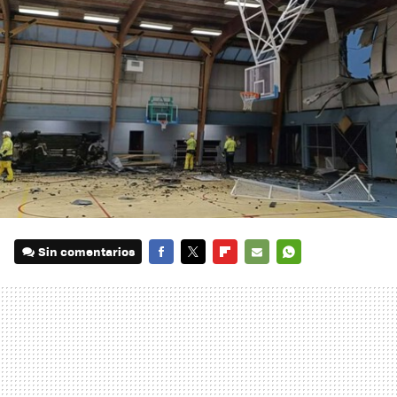
Sin comentarios
FACEBOOK
TWITTER
FLIPBOARD
E-
WHATSAPP
MAIL