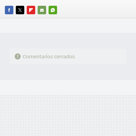
FACEBOOK
TWITTER
FLIPBOARD
E-
WHATSAPP
MAIL
Comentarios cerrados