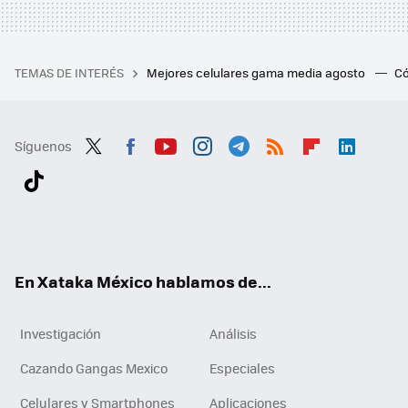
TEMAS DE INTERÉS
Mejores celulares gama media agosto
Có
Síguenos
Twit
Fac
You
Inst
Tele
RSS
Flip
Link
ter
ebo
tub
agr
gra
boa
edI
Tikt
ok
e
am
m
rd
n
ok
En Xataka México hablamos de...
Investigación
Análisis
Cazando Gangas Mexico
Especiales
Celulares y Smartphones
Aplicaciones