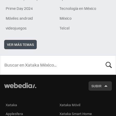
Prime Day 2024
Tecnología en México
Móviles android
México
videojuegos
Telcel
VER MÁS TEMAS
BUSCA
SUBIR
Xataka
Xataka Móvil
Applesfera
Xataka Smart Home