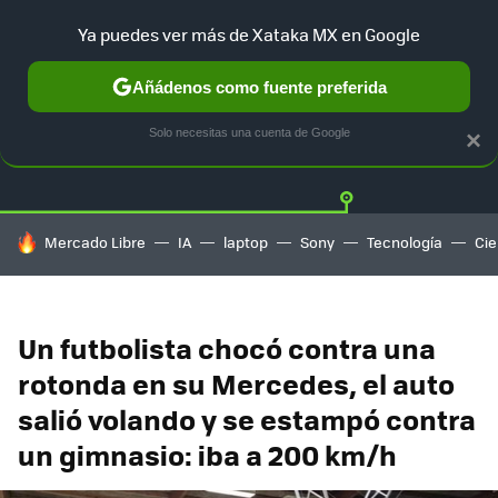
Ya puedes ver más de Xataka MX en Google
Añádenos como fuente preferida
Twitter
Fa
TESLA
UBER
AUTO ELECTRICO
Solo necesitas una cuenta de Google
×
HOY SE HABLA DE
Mercado Libre
IA
laptop
Sony
Tecnología
Cie
Un futbolista chocó contra una
rotonda en su Mercedes, el auto
salió volando y se estampó contra
un gimnasio: iba a 200 km/h