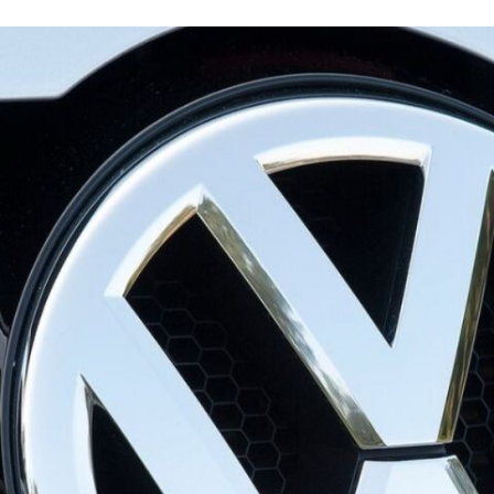
FACEBOOK
TWITTER
FLIPBOARD
E-
MAIL