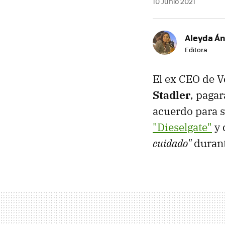
10 Junio 2021
Aleyda Á
Editora
El ex CEO de 
Stadler
, paga
acuerdo para s
"Dieselgate"
y 
cuidado"
durant