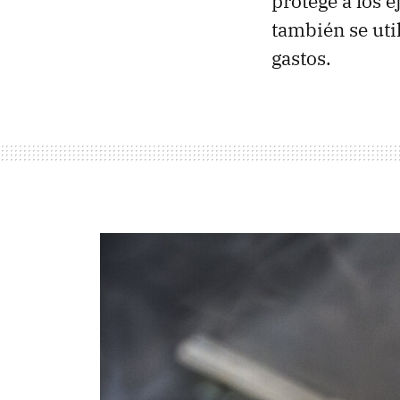
protege a los 
también se uti
gastos.