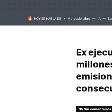
HOY SE HABLA DE
Mercado Libre
IA
Sa
Ex ejec
millone
emision
consecu
Sin comentarios