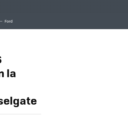
Ford
6
n la
selgate