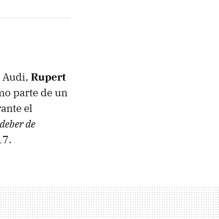
de Audi,
Rupert
o parte de un
ante el
deber de
17.