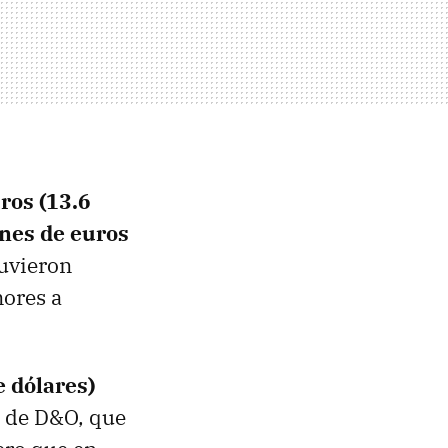
ros (13.6
ones de euros
tuvieron
ores a
e dólares)
o de D&O, que