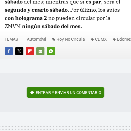
sábado
del mes; mientras que si
es par
, será el
segundo y cuarto sábado.
Por último, los autos
con holograma 2
no pueden circular por la
ZMVM
ningún sábado del mes.
TEMAS
Automóvil
Hoy No Circula
CDMX
Edome
FACEBOOK
TWITTER
FLIPBOARD
E-
WHATSAPP
MAIL
ENTRAR Y ENVIAR UN COMENTARIO