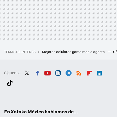
TEMAS DE INTERÉS
Mejores celulares gama media agosto
Có
Síguenos
Twit
Fac
You
Inst
Tele
RSS
Flip
Link
ter
ebo
tub
agr
gra
boa
edI
Tikt
ok
e
am
m
rd
n
ok
En Xataka México hablamos de...