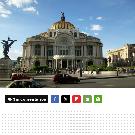
Sin comentarios
FACEBOOK
TWITTER
FLIPBOARD
E-
WHATSAPP
MAIL