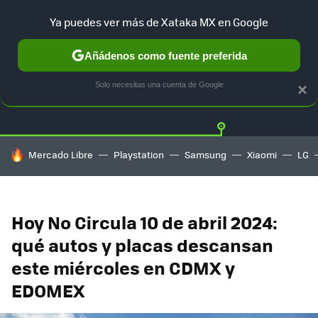
Ya puedes ver más de Xataka MX en Google
Añádenos como fuente preferida
Twitter
Fa
TESLA
UBER
AUTO ELECTRICO
Solo necesitas una cuenta de Google
×
HOY SE HABLA DE
Mercado Libre
Playstation
Samsung
Xiaomi
LG
Hoy No Circula 10 de abril 2024:
qué autos y placas descansan
este miércoles en CDMX y
EDOMEX