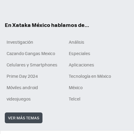
Tikt
ok
e
am
m
rd
n
ok
En Xataka México hablamos de...
Investigación
Análisis
Cazando Gangas Mexico
Especiales
Celulares y Smartphones
Aplicaciones
Prime Day 2024
Tecnología en México
Móviles android
México
videojuegos
Telcel
VER MÁS TEMAS