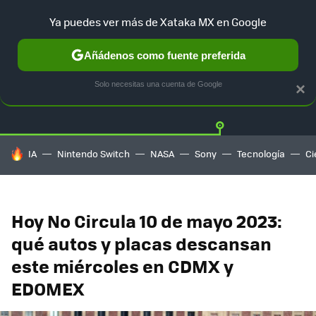
Ya puedes ver más de Xataka MX en Google
Añádenos como fuente preferida
Twitter
Fa
TESLA
UBER
AUTO ELECTRICO
Solo necesitas una cuenta de Google
×
HOY SE HABLA DE
IA
Nintendo Switch
NASA
Sony
Tecnología
Ci
Hoy No Circula 10 de mayo 2023:
qué autos y placas descansan
este miércoles en CDMX y
EDOMEX