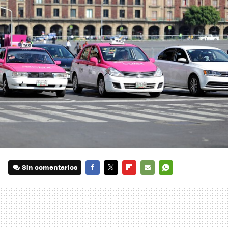
Sin comentarios
FACEBOOK
TWITTER
FLIPBOARD
E-
WHATSAPP
MAIL