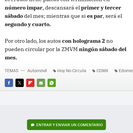
número impar
, descansará el
primer y tercer
sábado
del mes; mientras que si
es par
, será el
segundo y cuarto.
Por otro lado, los autos
con holograma 2
no
pueden circular por la ZMVM
ningún sábado del
mes.
TEMAS
Automóvil
Hoy No Circula
CDMX
Edome
FACEBOOK
TWITTER
FLIPBOARD
E-
WHATSAPP
MAIL
ENTRAR Y ENVIAR UN COMENTARIO