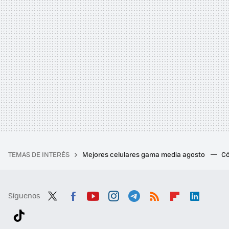
TEMAS DE INTERÉS
Mejores celulares gama media agosto
Có
Síguenos
Twit
Fac
You
Inst
Tele
RSS
Flip
Link
ter
ebo
tub
agr
gra
boa
edI