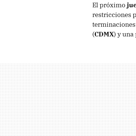
El próximo
ju
restricciones 
terminacione
(
CDMX
) y una