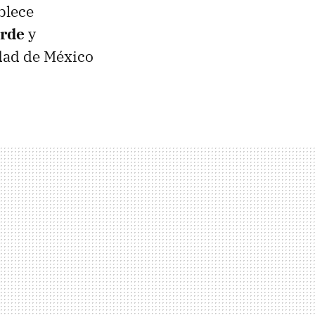
blece
erde
y
udad de México