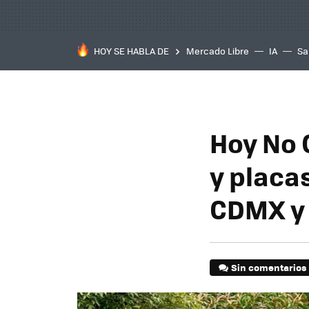
HOY SE HABLA DE
Mercado Libre
IA
Sa
Hoy No C
y placa
CDMX y
Sin comentarios