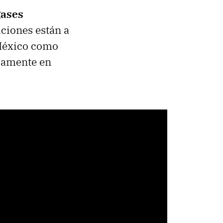
gases
iciones están a
 México como
icamente en