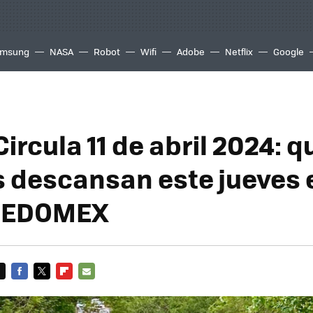
msung
NASA
Robot
Wifi
Adobe
Netflix
Google
ircula 11 de abril 2024: 
s descansan este jueves 
 EDOMEX
FACEBOOK
TWITTER
FLIPBOARD
E-
MAIL