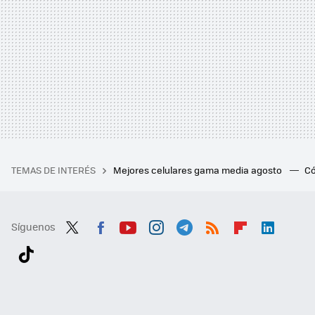
TEMAS DE INTERÉS
Mejores celulares gama media agosto
Có
Síguenos
Twit
Fac
You
Inst
Tele
RSS
Flip
Link
ter
ebo
tub
agr
gra
boa
edI
Tikt
ok
e
am
m
rd
n
ok