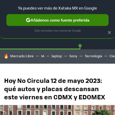
Ya puedes ver más de Xataka MX en Google
Añádenos como fuente preferida
Twitter
Fa
TESLA
UBER
AUTO ELECTRICO
Solo necesitas una cuenta de Google
×
HOY SE HABLA DE
Mercado Libre
IA
laptop
Sony
Tecnología
Cie
Hoy No Circula 12 de mayo 2023:
qué autos y placas descansan
este viernes en CDMX y EDOMEX