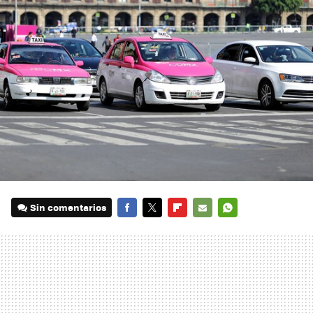
Sin comentarios
FACEBOOK
TWITTER
FLIPBOARD
E-
WHATSAPP
MAIL