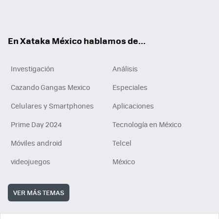
Tikt
ok
e
am
m
rd
n
ok
En Xataka México hablamos de...
Investigación
Análisis
Cazando Gangas Mexico
Especiales
Celulares y Smartphones
Aplicaciones
Prime Day 2024
Tecnología en México
Móviles android
Telcel
videojuegos
México
VER MÁS TEMAS