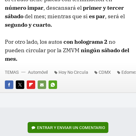
número impar
, descansará el
primer y tercer
sábado
del mes; mientras que si
es par
, será el
segundo y cuarto.
Por otro lado, los autos
con holograma 2
no
pueden circular por la ZMVM
ningún sábado del
mes.
TEMAS
Automóvil
Hoy No Circula
CDMX
Edome
FACEBOOK
TWITTER
FLIPBOARD
E-
WHATSAPP
MAIL
ENTRAR Y ENVIAR UN COMENTARIO