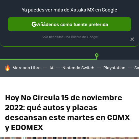
Ya puedes ver más de Xataka MX en Google
Añádenos como fuente preferida
Twitter
Fa
TESLA
UBER
AUTO ELECTRICO
Solo necesitas una cuenta de Google
×
HOY SE HABLA DE
Mercado Libre
IA
Nintendo Switch
Playstation
S
Hoy No Circula 15 de noviembre
2022: qué autos y placas
descansan este martes en CDMX
y EDOMEX