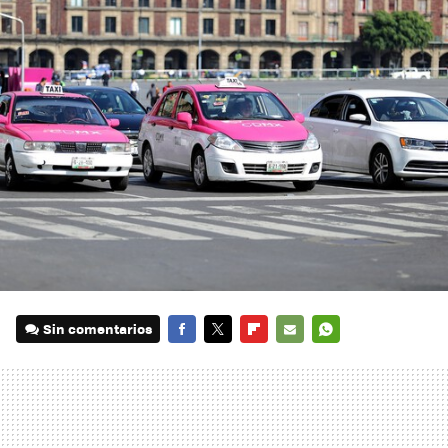
Sin comentarios
FACEBOOK
TWITTER
FLIPBOARD
E-
WHATSAPP
MAIL