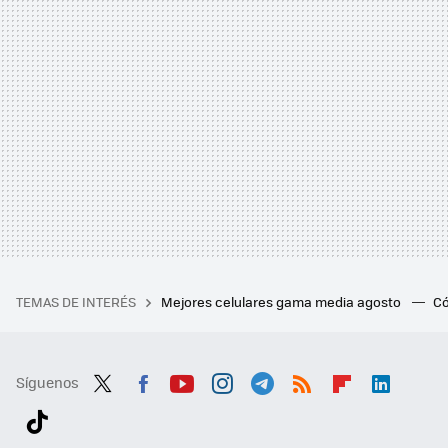
TEMAS DE INTERÉS
Mejores celulares gama media agosto
Có
Síguenos
Twit
Fac
You
Inst
Tele
RSS
Flip
Link
ter
ebo
tub
agr
gra
boa
edI