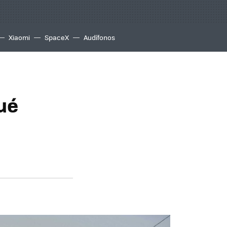
Xiaomi
SpaceX
Audífonos
qué