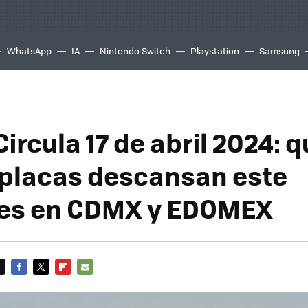
WhatsApp
IA
Nintendo Switch
Playstation
Samsung
ircula 17 de abril 2024: 
 placas descansan este
les en CDMX y EDOMEX
FACEBOOK
TWITTER
FLIPBOARD
E-
MAIL