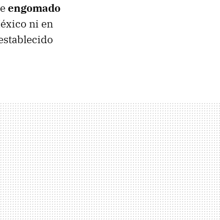
de
engomado
éxico ni en
establecido