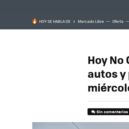
HOY SE HABLA DE
Mercado Libre
Oferta
Hoy No C
autos y
miérco
Sin comentarios