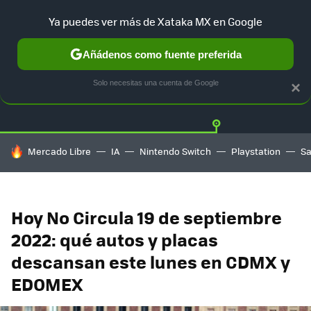
Ya puedes ver más de Xataka MX en Google
Añádenos como fuente preferida
Twitter
Fa
TESLA
UBER
AUTO ELECTRICO
Solo necesitas una cuenta de Google
×
HOY SE HABLA DE
Mercado Libre
IA
Nintendo Switch
Playstation
S
Hoy No Circula 19 de septiembre
2022: qué autos y placas
descansan este lunes en CDMX y
EDOMEX