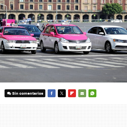
Sin comentarios
FACEBOOK
TWITTER
FLIPBOARD
E-
WHATSAPP
MAIL