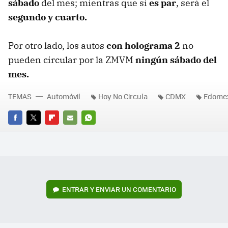
sábado
del mes; mientras que si
es par
, será el
segundo y cuarto.
Por otro lado, los autos
con holograma 2
no
pueden circular por la ZMVM
ningún sábado del
mes.
TEMAS
Automóvil
Hoy No Circula
CDMX
Edome
FACEBOOK
TWITTER
FLIPBOARD
E-
WHATSAPP
MAIL
ENTRAR Y ENVIAR UN COMENTARIO