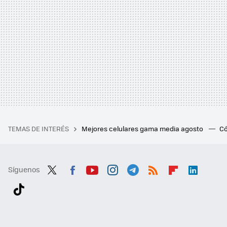
TEMAS DE INTERÉS
Mejores celulares gama media agosto
Có
Síguenos
Twit
Fac
You
Inst
Tele
RSS
Flip
Link
ter
ebo
tub
agr
gra
boa
edI
Tikt
ok
e
am
m
rd
n
ok